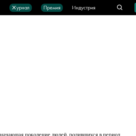
ы
Журнал
Премия
Индустрия
део
Город
IT-продукты
значающая поколение людей, родившихся в период