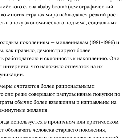
нглийского слова «baby boom» (демографический
ы во многих странах мира наблюдался резкий рост
ь в эпоху экономического подъема, социальных
олодым поколениям — миллениалам (1981–1996) и
еры, как правило, демонстрируют более
ть работодателю и склонность к накоплению. Они
 интернета, что наложило отпечаток на их
уникации.
бумеры считаются более рациональными
то они реже совершают импульсивные покупки по
траты обычно более взвешенны и направлены на
июминутные желания.
огда используется в ироничном или критическом
т обозначать человека старшего поколения,
лодежных трендов или прогрессивных ценностей.