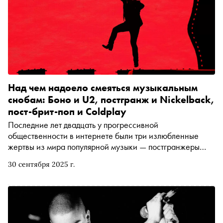
Над чем надоело смеяться музыкальным
снобам: Боно и U2, постгранж и Nickelback,
пост-брит-поп и Coldplay
Последние лет двадцать у прогрессивной
общественности в интернете были три излюбленные
жертвы из мира популярной музыки — постгранжеры
Nickelback и их фронтмен Чед Крюгер, сонм эпигонов
30 сентября 2025 г.
Radiohead во главе с Coldplay, а также группа U2 под
предводительством вездесущего Боно. Но недавно
музыкальные снобы выбрали себе совсем другие
объекты для насмешек, а предыдущие жертвы их
нападок внезапно оказались не так уж и плохи. «Сноб»