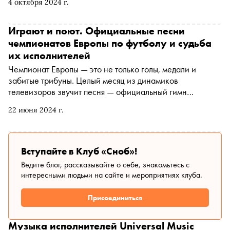
4 октября 2024 г.
десятого — альбома Moon Music и удивляется не меньше
других
Играют и поют. Официальные песни
чемпионатов Европы по футболу и судьба
их исполнителей
Чемпионат Европы — это не только голы, медали и
забитые трибуны. Целый месяц из динамиков
телевизоров звучит песня — официальный гимн
футбольного турнира. Традиции уже много лет: впервые
22 июня 2024 г.
Евро обзавелся собственным оригинальным треком еще
в 1992-м. «Сноб» рассказывает, какие мелодии
задавали ритм матчам в минувшие годы, чей трек стал
культовым среди фанатов и кому музыка Евро помогла
Вступайте в Клуб «Сноб»!
раскрутить карьеру
Ведите блог, рассказывайте о себе, знакомьтесь с
интересными людьми на сайте и мероприятиях клуба.
Присоединиться
Музыка исполнителей Universal Music