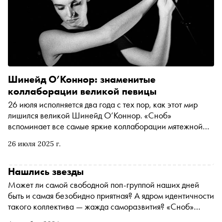
решил разобраться в этой ситуации, а заодно
поразмышлять о цикличности музыкальных трендов
Шинейд О’Коннор: знаменитые
коллаборации великой певицы
26 июля исполняется два года с тех пор, как этот мир
лишился великой Шинейд О’Коннор. «Сноб»
вспоминает все самые яркие коллаборации мятежной
певицы — от U2 и Massive Attack до Моби и Питера
26 июля 2025 г.
Гэбриела
Нашлись звезды
Может ли самой свободной поп-группой наших дней
быть и самая безобидно приятная? А ядром идентичности
такого коллектива — жажда саморазвития? «Сноб»
вглядывается в Coldplay перед выходом их нового —