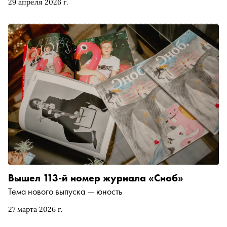
29 апреля 2026 г.
района. «Сноб» собрал в свой топ еще четыре спектакля
по современной отечественной прозе — от путевых
заметок до романов в стихах
Вышел 113-й номер журнала «Сноб»
Тема нового выпуска — юность
27 марта 2026 г.