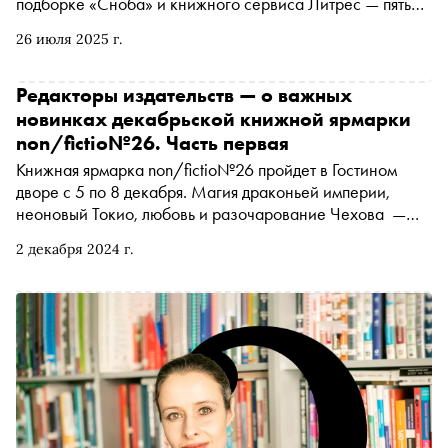
подборке «Сноба» и книжного сервиса Литрес — пять
романов, которые увлекут с первых страниц
26 июля 2025 г.
Редакторы издательств — о важных
новинках декабрьской книжной ярмарки
non/fictio№26. Часть первая
Книжная ярмарка non/fictio№26 пройдет в Гостином
дворе с 5 по 8 декабря. Магия драконьей империи,
неоновый Токио, любовь и разочарование Чехова —
«Сноб» предложил редакторам и сотрудникам ведущих
2 декабря 2024 г.
российских издательств рассказать о ключевых
новинках, на которые стоит обратить внимание