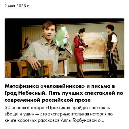
человеческой природы. В новой подборке «Сноба» и
2 мая 2026 г.
книжного сервиса Литрес — 5 книг, с которыми можно
выйти за пределы Земли
Метафизика «человейников» и письма в
Град Небесный. Пять лучших спектаклей по
современной российской прозе
30 апреля в театре «Практика» пройдет спектакль
«Вещи и ущи» — это экспериментальная история по
книге коротких рассказов Аллы Горбуновой о
метафизической подоплеке самого обычного спального