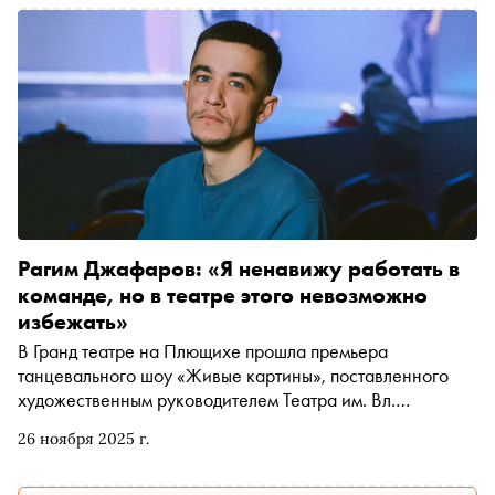
Рагим Джафаров: «Я ненавижу работать в
команде, но в театре этого невозможно
избежать»
В Гранд театре на Плющихе прошла премьера
танцевального шоу «Живые картины», поставленного
художественным руководителем Театра им. Вл.
Маяковского Егором Перегудовым, хореографом
26 ноября 2025 г.
Антониусом Греттеном и продюсером Денисом
Тагинцевым по сценарию Рагима Джафарова. «Снобу»