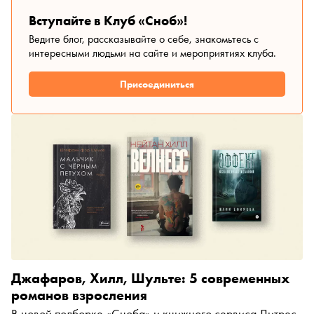
Рагим рассказал не только о разнице в работе в театре,
но и о том, как писать в соавторстве с женой и зачем
Вступайте в Клуб «Сноб»!
нужно много врать в детстве
Ведите блог, рассказывайте о себе, знакомьтесь с
интересными людьми на сайте и мероприятиях клуба.
Присоединиться
Джафаров, Хилл, Шульте: 5 современных
романов взросления
В новой подборке «Сноба» и книжного сервиса Литрес