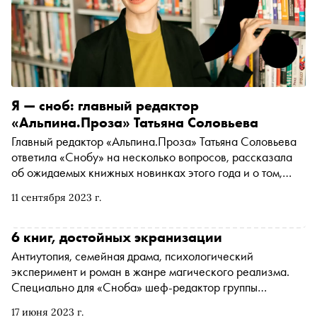
Я — сноб: главный редактор
«Альпина.Проза» Татьяна Соловьева
Главный редактор «Альпина.Проза» Татьяна Соловьева
ответила «Снобу» на несколько вопросов, рассказала
об ожидаемых книжных новинках этого года и о том,
почему она сноб
11 сентября 2023 г.
6 книг, достойных экранизации
Антиутопия, семейная драма, психологический
эксперимент и роман в жанре магического реализма.
Специально для «Сноба» шеф-редактор группы
компаний «ЛитРес» Екатерина Писарева выбрала шесть
17 июня 2023 г.