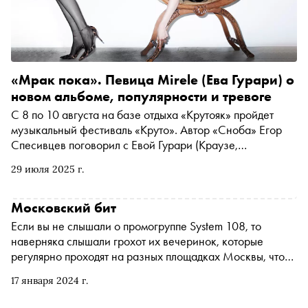
«Мрак пока». Певица Mirele (Ева Гурари) о
новом альбоме, популярности и тревоге
С 8 по 10 августа на базе отдыха «Крутояк» пройдет
музыкальный фестиваль «Круто». Автор «Сноба» Егор
Спесивцев поговорил с Евой Гурари (Краузе,
Иванчихиной — нужное подчеркнуть), которая впервые
29 июля 2025 г.
выступит там с новым материалом, о фитах с ЛСП,
«Бондом с кнопкой» и Петаром Мартичем, жизни с
тревожным расстройством и кризисе «больших
Московский бит
артистов»
Если вы не слышали о промогруппе System 108, то
наверняка слышали грохот их вечеринок, которые
регулярно проходят на разных площадках Москвы, что
бы ни случилось. А случилось многое. «Сноб» в 104-м
17 января 2024 г.
номере журнала выяснил, как продюсеру Евгению
Машкову удалось объединить на танцполе рейверов,