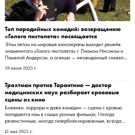
которые доказали: «Офис» был далеко не последним
словом в жанре
Топ пародийных комедий: возвращению
«Голого пистолета» посвящается
Этим летом на мировые киноэкраны выходит ремейк
знаменитого «Голого пистолета» с Лиамом Нисоном и
Памелой Андерсон, а осенью — неожиданный сиквел
легендарного рок-мокьюментари «Это — Spinal Tap». В
29 июля 2025 г.
преддверии премьер «Сноб» вспоминает самые
известные пародийные комедии — от «Аэроплана» и
«Горячих голов» до «Очень страшного кино» и «Реальных
Трахтман против Тарантино — доктор
упырей»
медицинских наук разбирает кровавые
сцены из кино
Боевики, хорроры и даже комедии — сцены с кровью
попадаются нам в самых разных фильмах. Иногда
реалистичные, иногда гиперболизированные, всегда
увлекательные — но так ли они достоверны, или в
12 мая 2025 г.
реальной жизни кровь выглядит и «работает» совсем по-