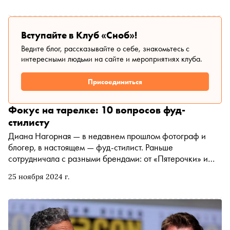
другому? Разбирались вместе с заведующим отделением
трансфузиологии детского медицинского центра имени
Дмитрия Рогачева и экспертом проекта о донорстве
Вступайте в Клуб «Сноб»!
крови и плазмы «+Я» Павлом Трахтманом
Ведите блог, рассказывайте о себе, знакомьтесь с
интересными людьми на сайте и мероприятиях клуба.
Присоединиться
Фокус на тарелке: 10 вопросов фуд-
стилисту
Диана Нагорная — в недавнем прошлом фотограф и
блогер, в настоящем — фуд-стилист. Раньше
сотрудничала с разными брендами: от «Пятерочки» и
«Мираторга» до «Вкусвилла» и «Яндекс Ultima», а
25 ноября 2024 г.
сейчас активно работает в кино и сериалах. Совсем
недавно на START вышел сериал «Последний богатырь.
Наследие» (реж. Антон Маслов), где Нагорная отвечала
за гастрономическое наполнение кадра. «Сноб»
встретился с Дианой и расспросил ее о вкусной и