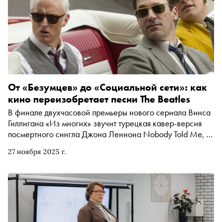
От «Безумцев» до «Социальной сети»: как
кино переизобретает песни The Beatles
В финале двухчасовой премьеры нового сериала Винса
Гиллигана «Из многих» звучит турецкая кавер-версия
посмертного сингла Джона Леннона Nobody Told Me, в
котором поется об НЛО над Нью-Йорком и людях,
27 ноября 2025 г.
которым вроде бы всё равно. Строки про «такие
времена» были написаны сорок лет назад, но звучат как
комментарий к новостной ленте прямо сейчас. «Сноб»
вспомнил и другие случаи, когда песни The Beatles и их
экс-участников в кино и сериалах не просто украшали
саундтрек, а меняли смысл сцены — от «Кролика
Джоджо» и «Социальной сети» до «Реальной любви» и