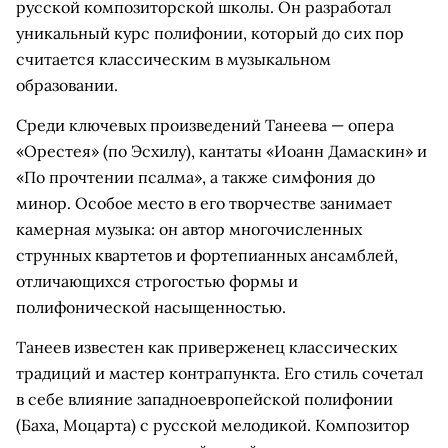
русской композиторской школы. Он разработал
уникальный курс полифонии, который до сих пор
считается классическим в музыкальном
образовании.
Среди ключевых произведений Танеева — опера
«Орестея» (по Эсхилу), кантаты «Иоанн Дамаскин» и
«По прочтении псалма», а также симфония до
минор. Особое место в его творчестве занимает
камерная музыка: он автор многочисленных
струнных квартетов и фортепианных ансамблей,
отличающихся строгостью формы и
полифонической насыщенностью.
Танеев известен как приверженец классических
традиций и мастер контрапункта. Его стиль сочетал
в себе влияние западноевропейской полифонии
(Баха, Моцарта) с русской мелодикой. Композитор