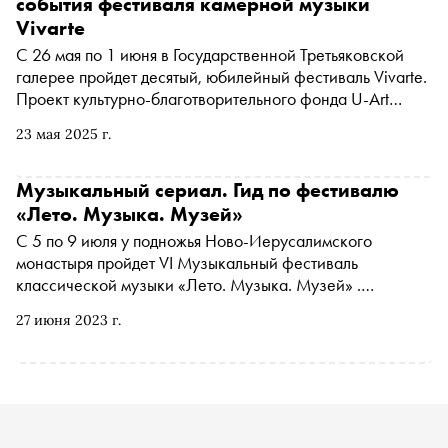
события фестиваля камерной музыки
Vivarte
C 26 мая по 1 июня в Государственной Третьяковской
галерее пройдет десятый, юбилейный фестиваль Vivarte.
Проект культурно-благотворительного фонда U-Art
ставит своей целью выстроить новые связи и смыслы
23 мая 2025 г.
между музыкой, звучащей в залах, и шедеврами
изобразительного искусства, вовлекая в диалог
современных зрителей и слушателей. «Сноб»
Музыкальный сериал. Гид по фестивалю
рассказывает, что послушать и посмотреть на фестивале
«Лето. Музыка. Музей»
в этом году
С 5 по 9 июля у подножья Ново-Иерусалимского
монастыря пройдет VI Музыкальный фестиваль
классической музыки «Лето. Музыка. Музей» .
Программа этого года посвящена 150-летию со дня
27 июня 2023 г.
рождения Сергея Рахманинова. На сцене под открытым
небом симфонический оркестр сыграет главные
сочинения композитора и других музыкантов, которые
повлияли на его творчество: Чайковского, Римского-
Корсакова, Танеева, Аренского. О главных концертах
фестиваля и опере в постановке труппы Большого театра