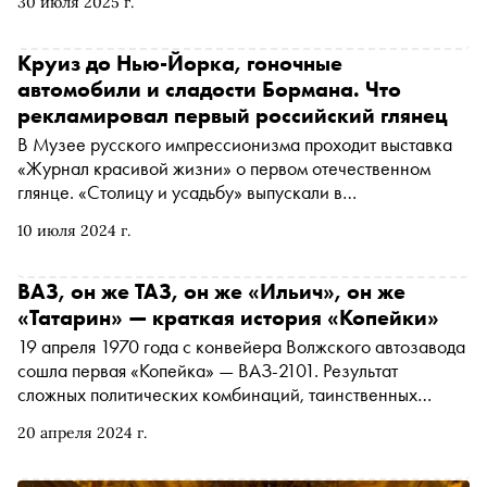
30 июля 2025 г.
технологий. Люди ищут стабильность — и находят ее в
визуальной памяти. Владислав Мазов, CEO сети
зарядных станций для электромобилей Artis, объясняет,
Круиз до Нью-Йорка, гоночные
почему автопроизводители делают ставку на
автомобили и сладости Бормана. Что
ностальгию, какие модели в такой стилистике уже
рекламировал первый российский глянец
появились на рынке и как этот тренд меняет индустрию
В Музее русского импрессионизма проходит выставка
«Журнал красивой жизни» о первом отечественном
глянце. «Столицу и усадьбу» выпускали в
дореволюционной России с 1913 по 1917 год. Главный
10 июля 2024 г.
редактор и издатель Владимир Крымов посвятил журнал
увлечениям элиты того времени: загородным усадьбам,
светским развлечениям вроде охоты, театров и
ВАЗ, он же ТАЗ, он же «Ильич», он же
путешествий, нарядам, украшениям и в значительной
«Татарин» — краткая история «Копейки»
степени искусству. Многое об интересах читателей
19 апреля 1970 года с конвейера Волжского автозавода
может рассказать и реклама, которая не сильно
сошла первая «Копейка» — ВАЗ-2101. Результат
отличается от того, что рекламируется на страницах
сложных политических комбинаций, таинственных
глянца сейчас
смертей и борьбы инженерных школ — этот автомобиль
20 апреля 2024 г.
изменил жизнь советского человека и, по мнению
обозревателя «Сноба» Дениса Орлова, подточил корни