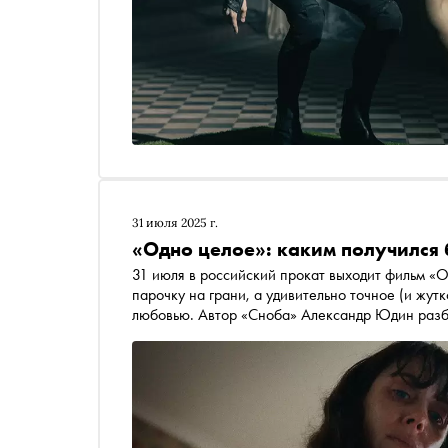
31 июля 2025 г.
«Одно целое»: каким получился 
31 июля в российский прокат выходит фильм «О
парочку на грани, а удивительно точное (и жут
любовью. Автор «Сноба» Александр Юдин разби
жизнью на двоих» довести до телесного кошма