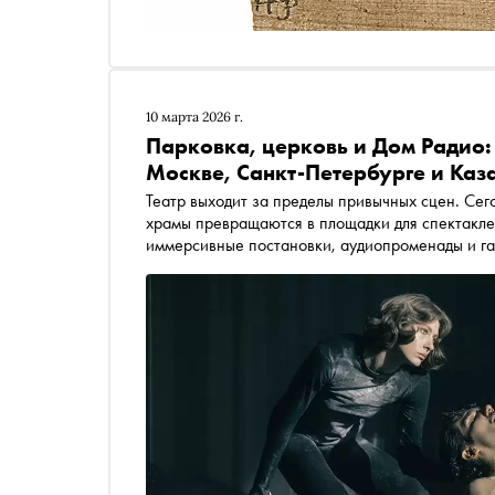
10 марта 2026 г.
Парковка, церковь и Дом Радио:
Москве, Санкт-Петербурге и Каз
Театр выходит за пределы привычных сцен. Сег
храмы превращаются в площадки для спектакле
иммерсивные постановки, аудиопроменады и га
интерактив переплетаются с уникальными горо
рассказывает про десять спектаклей, где пред
под новым углом