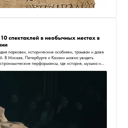
 10 спектаклей в необычных местах в
ани
одня парковки, исторические особняки, трамваи и даже
й. В Москве, Петербурге и Казани можно увидеть
строномические перформансы, где история, музыка и
дскими или интерьерными декорациями. «Сноб»
лагают смотреть на привычный город и знакомые истории