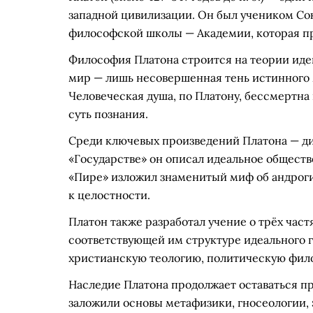
западной цивилизации. Он был учеником Сок
философской школы — Академии, которая пр
Философия Платона строится на теории идей
мир — лишь несовершенная тень истинного 
Человеческая душа, по Платону, бессмертна 
суть познания.
Среди ключевых произведений Платона — диа
«Государстве» он описал идеальное общест
«Пире» изложил знаменитый миф об андрог
к целостности.
Платон также разработал учение о трёх част
соответствующей им структуре идеального г
христианскую теологию, политическую фило
Наследие Платона продолжает оставаться пр
заложили основы метафизики, гносеологии, 