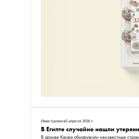
Иван Адоньев
5 апреля 2026 г.
В Египте случайно нашли утерян
В архиве Каира обнаружили неизвестные стро