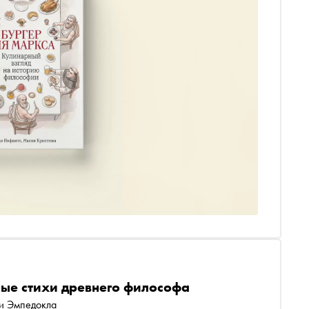
ные стихи древнего философа
ки Эмпедокла