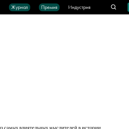
ы
Журнал
Премия
Индустрия
део
Город
IT-продукты
н из самых влиятельных мыслителей в истории