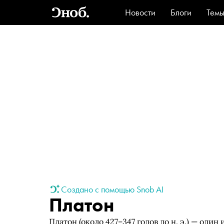
Новости
Блоги
Тем
Стиль
Ви
Создано с помощью Snob AI
Платон
Платон (около 427–347 годов до н. э.) — оди