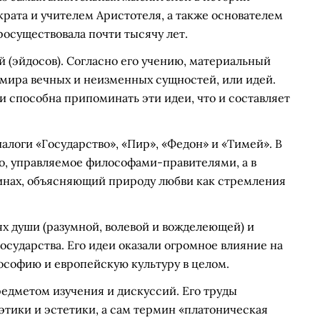
рата и учителем Аристотеля, а также основателем
осуществовала почти тысячу лет.
 (эйдосов). Согласно его учению, материальный
мира вечных и неизменных сущностей, или идей.
и способна припоминать эти идеи, что и составляет
логи «Государство», «Пир», «Федон» и «Тимей». В
во, управляемое философами-правителями, а в
инах, объясняющий природу любви как стремления
ях души (разумной, волевой и вожделеющей) и
осударства. Его идеи оказали огромное влияние на
софию и европейскую культуру в целом.
едметом изучения и дискуссий. Его труды
этики и эстетики, а сам термин «платоническая