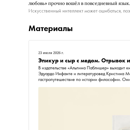
любовь» прочно вошёл в повседневный язык
Искусственный интеллект может ошибаться, поэ
Материалы
23 июля 2026 г.
Эпикур и сыр с медом. Отрывок и
В издательстве «Альпина Паблишер» выходит к
Эдуардо Инфанте и литературовед Кристина Ма
гастропутешествие по истории философии. Они
эпикурейцы и какие традиции определяли их о