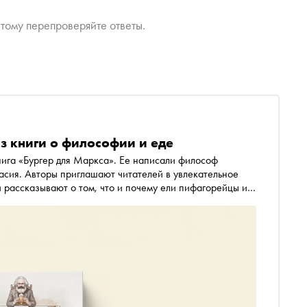
.
тому перепроверяйте ответы.
з книги о философии и еде
нига «Бургер для Маркса». Ее написали философ
сия. Авторы приглашают читателей в увлекательное
 рассказывают о том, что и почему ели пифагорейцы и
тношение к приемам пищи. «Сноб» публикует отрывок