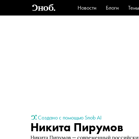
Новости
Блоги
Тем
Стиль
Ви
Создано с помощью Snob AI
Никита Пирумов
Никита Пирумов — современный российский 