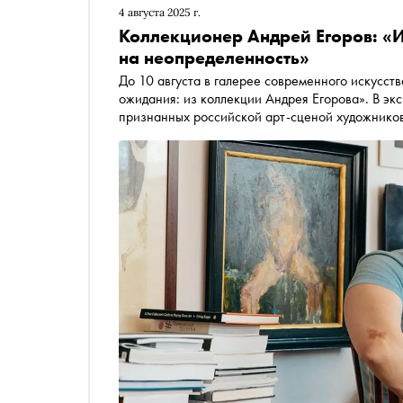
4 августа 2025 г.
Коллекционер Андрей Егоров: «Ис
на неопределенность»
До 10 августа в галерее современного искусст
ожидания: из коллекции Андрея Егорова». В эк
признанных российской арт-сценой художников
объединяет то, что они относятся к ранним эта
Егоровым об азарте и интуиции в коллекционир
инвестиционной точки зрения, а также о том, 
арт-рынка