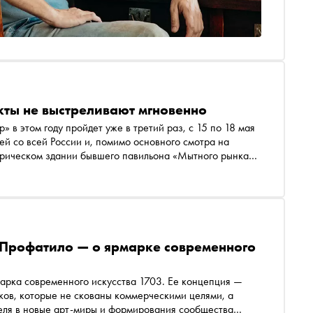
кты не выстреливают мгновенно
» в этом году пройдет уже в третий раз, с 15 по 18 мая
й со всей России и, помимо основного смотра на
торическом здании бывшего павильона «Мытного рынка» с
основательница проектов и куратор одной из самых
ла А», Майя Ковальски рассказала «Снобу» про
 команду на создание второй ярмарки с акцентом на фото
силы
 Профатило — о ярмарке современного
марка современного искусства 1703. Ее концепция —
ков, которые не скованы коммерческими целями, а
еля в новые арт-миры и формирования сообщества