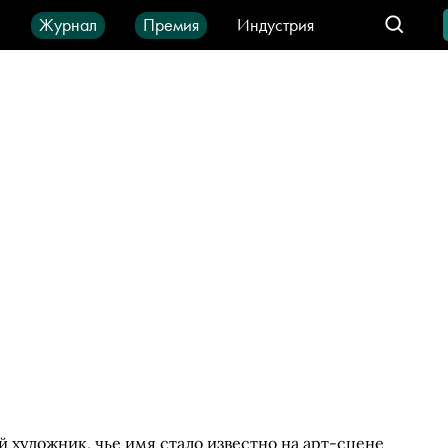
ы
Журнал
Премия
Индустрия
део
Город
IT-продукты
художник, чье имя стало известно на арт-сцене