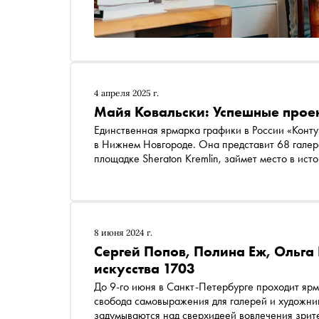
4 апреля 2025 г.
Майя Ковальски: Успешные прое
Единственная ярмарка графики в России «Контур
в Нижнем Новгороде. Она представит 68 галере
площадке Sheraton Kremlin, займет место в ис
новой ярмаркой фотографии «Контур.Фото». Со
заметных нижегородских институций, «Термина
«Контур-2025», а также о том, что вдохновило
и какие места в Нижнем помогают восполнять 
8 июня 2024 г.
Сергей Попов, Полина Еж, Ольга
искусства 1703
До 9-го июня в Санкт-Петербурге проходит яр
свобода самовыражения для галерей и художни
задумываются над сверхидеей вовлечения зрит