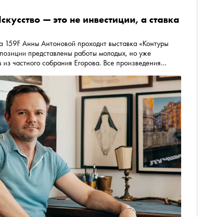
кусство — это не инвестиции, а ставка
ва 159F Анны Антоновой проходит выставка «Контуры
спозиции представлены работы молодых, но уже
 из частного собрания Егорова. Все произведения
пам карьеры своих авторов. «Сноб» поговорил с Андреем
овании, о ликвидности молодого искусства с
как в последние годы масштабировался онлайн-сегмент