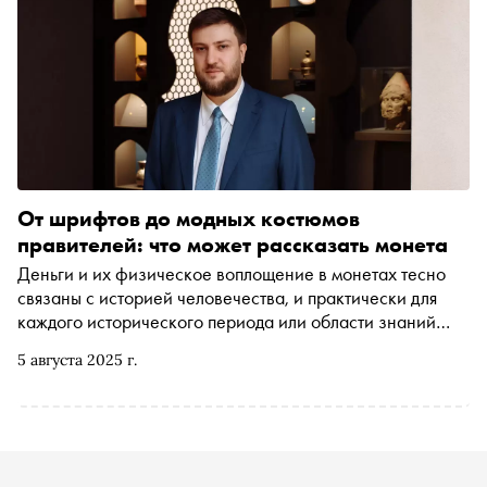
От шрифтов до модных костюмов
правителей: что может рассказать монета
Деньги и их физическое воплощение в монетах тесно
связаны с историей человечества, и практически для
каждого исторического периода или области знаний
можно найти примеры использования монет.
5 августа 2025 г.
Нумизматика рассказывает про искусство, экономику,
историю. Какую роль играет нумизматика в культуре и
почему монеты не исчезнут даже в цифровом будущем,
рассказывает нумизмат, старший эксперт Музея
Международного нумизматического клуба (МНК)