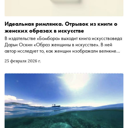
Идеальная римлянка. Отрывок из книги о
женских образах в искусстве
В издательстве «Бомбора» выходит книга искусствоведа
Дарьи Оскин «Образ женщины в искусстве». В ней
автор исследует то, как женщин изображали великие
художники — от Пьера Огюста Ренуара до Леонардо да
25 февраля 2026 г.
Винчи — и что влияло на представления о женской
красоте в разные эпохи. «Сноб» публикует отрывок