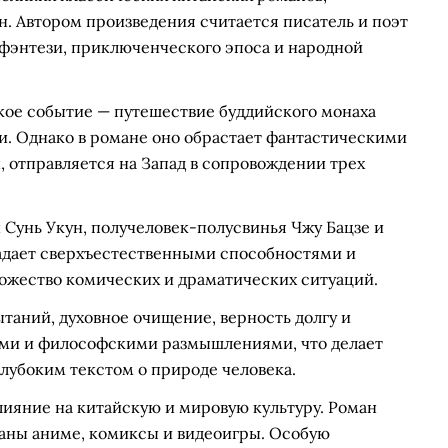
н. Автором произведения считается писатель и поэт
 фэнтези, приключенческого эпоса и народной
кое событие — путешествие буддийского монаха
. Однако в романе оно обрастает фантастическими
, отправляется на Запад в сопровождении трех
 Сунь Укун, получеловек-полусвинья Чжу Бацзе и
адает сверхъестественными способностями и
ожество комических и драматических ситуаций.
аний, духовное очищение, верность долгу и
ями и философскими размышлениями, что делает
глубоким текстом о природе человека.
лияние на китайскую и мировую культуру. Роман
даны аниме, комиксы и видеоигры. Особую