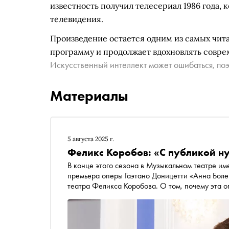
известность получил телесериал 1986 года,
телевидения.
Произведение остается одним из самых чита
программу и продолжает вдохновлять совре
Искусственный интеллект может ошибаться, поэ
Материалы
5 августа 2025 г.
Феликс Коробов: «С публикой н
В конце этого сезона в Музыкальном театре и
премьера оперы Гаэтано Доницетти «Анна Боле
театра Феликса Коробова. О том, почему эта о
нельзя идти на компромиссы и о математически
интервью «Снобу»