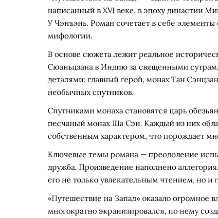
написанный в XVI веке, в эпоху династии Ми
У Чэнъэнь. Роман сочетает в себе элементы
мифологии.
В основе сюжета лежит реальное историчес
Сюаньцзана в Индию за священными сутрами
деталями: главный герой, монах Тан Сэнцзан
необычных спутников.
Спутниками монаха становятся царь обезьян
песчаный монах Ша Сэн. Каждый из них обл
собственным характером, что порождает мн
Ключевые темы романа — преодоление испыт
дружба. Произведение наполнено аллегори
его не только увлекательным чтением, но и 
«Путешествие на Запад» оказало огромное в
многократно экранизировался, по нему соз