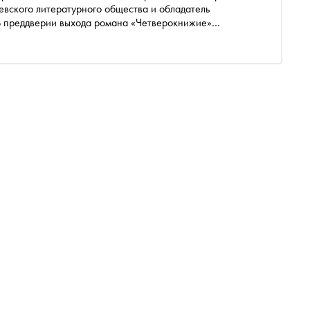
левского литературного общества и обладатель
. В преддверии выхода романа «Четверокнижие»
дчика Алину Перлову поговорить с Лянькэ о внутреннем