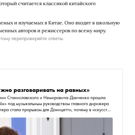
 который считается классикой китайского
емых и изучаемых в Китае. Оно входит в школьную
менных авторов и режиссеров по всему миру.
тому перепроверяйте ответы.
ужно разговаривать на равных»
мени Станиславского и Немировича-Данченко прошла
йн» под музыкальным руководством главного дирижера
пера стала прорывом для Доницетти, почему в искусстве
 выверенной формуле счастья маэстро рассказал в