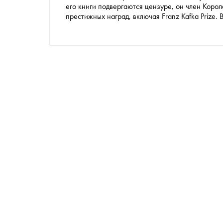
его книги подвергаются цензуре, он член Коро
престижных наград, включая Franz Kafka Prize
(издательство NoAge) «Сноб» попросил перево
цензоре, жестокости и «литературе эстетики»