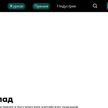
ы
Журнал
Премия
Индустрия
део
Город
IT-продукты
пад
великих классических китайских романов,