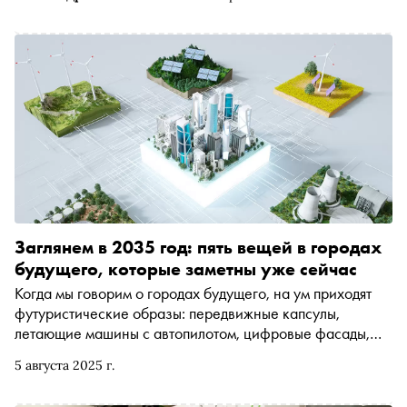
Заглянем в 2035 год: пять вещей в городах
будущего, которые заметны уже сейчас
Когда мы говорим о городах будущего, на ум приходят
футуристические образы: передвижные капсулы,
летающие машины с автопилотом, цифровые фасады,
встроенные во все поверхности. Но ближайшее
5 августа 2025 г.
будущее выглядит иначе — не как витрина технологий, а
как изменение самой логики жизни. Вместе с