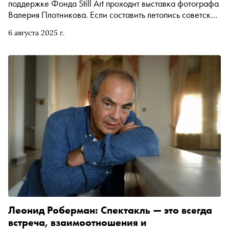
поддержке Фонда Still Art проходит выставка фотографа
Валерия Плотникова. Если составить летопись советской
культуры по лицам, то многие из них будут смотреть на
6 августа 2025 г.
нас с его фотографий. Владимир Высоцкий, Алиса
Фрейндлих, Михаил Барышников, Иннокентий
Смоктуновский — кажется, не было звезды театра и
кино, музыканта или дирижера, который не оказался бы
в его объективе
Леонид Роберман: Спектакль — это всегда
встреча, взаимоотношения и