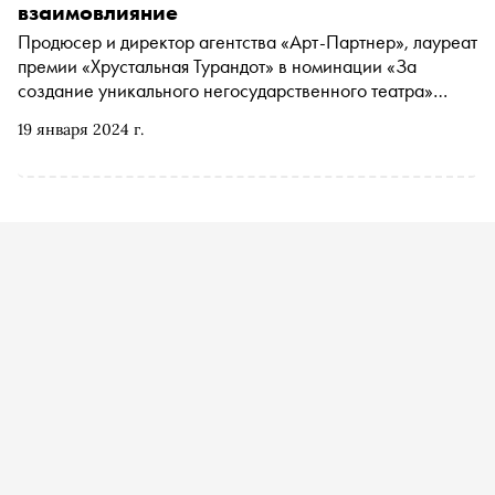
взаимовлияние
Продюсер и директор агентства «Арт-Партнер», лауреат
премии «Хрустальная Турандот» в номинации «За
создание уникального негосударственного театра»
Леонид Роберман рассказал «Снобу» о вызовах
19 января 2024 г.
современной театральной индустрии, новых проектах и
неизменных стимулах выбираться на хорошие спектакли