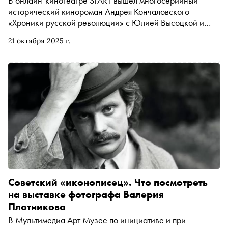
В онлайн-кинотеатре START вышел многосерийный
исторический кинороман Андрея Кончаловского
«Хроники русской революции» с Юлией Высоцкой и
Юрой Борисовым в главных ролях. Особая роль в нём
21 октября 2025 г.
отведена образам героев — их характеры раскрываются
не только через диалоги, но и через костюм. О
стилизации эпохи, поисках образов, хитром
демократизме Кончаловского, шляпках как
самостоятельных персонажах и подлинных фактурах в
кадре «Сноб» поговорил с художником по костюмам
Дмитрием Андреевым
Советский «иконописец». Что посмотреть
на выставке фотографа Валерия
Плотникова
В Мультимедиа Арт Музее по инициативе и при