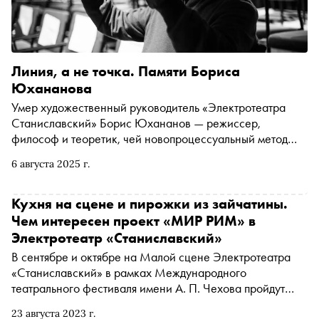
Линия, а не точка. Памяти Бориса
Юхананова
Умер художественный руководитель «Электротеатра
Станиславский» Борис Юхананов — режиссер,
философ и теоретик, чей новопроцессуальный метод
превращал театр в живой, постоянно меняющийся
6 августа 2025 г.
организм. По просьбе «Сноба» его друг и
исследователь, поэт Егор Зернов, написал некролог-
воспоминание — о создателе «Сумасшедшего Принца»
Кухня на сцене и пирожки из зайчатины.
и Театра Театра, о великом педагоге, не любившем
Чем интересен проект «МИР РИМ» в
деления на «учителей» и «учеников», и о человеке, чье
Электротеатр «Станиславский»
огромное наследие еще только предстоит осмыслить
В сентябре и октябре на Малой сцене Электротеатра
«Станиславский» в рамках Международного
театрального фестиваля имени А. П. Чехова пройдут
показы совместного проекта Электротеатра и
23 августа 2023 г.