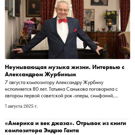
развивался и почему закончился (опять Первая мировая
война!), автор «Сноба» Мария Низова поговорила с
доктором филологических наук, одним из ведущих
специалистов по этому периоду, Юрием Цветковым
Неунывающая музыка жизни. Интервью с
Александром Журбиным
7 августа композитору Александру Журбину
исполняется 80 лет. Татьяна Санькова поговорила с
автором первой советской рок-оперы, симфоний,
мюзиклов и популярных песен разных лет, журналистом,
7 августа 2025 г.
писателем, постоянным ведущем блога на «Снобе» о
счастье, жизни на два города — Москву и Нью-Йорк —
и любви к Малеру
«Америка и век джаза». Отрывок из книги
композитора Эндрю Ганта