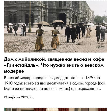
культуры Российской Федерации и Министерства
культуры и туризма Московской области, — в
объединении музыки, ландшафта и исторического
места. Журналист Надежда Травина рассказывает, что
ждёт слушателей на каждом из пяти вечеров
Дом с майоликой, священная весна и кафе
«Гринстайдль». Что нужно знать о венском
модерне
Венский модерн продлился двадцать лет — с 1890 по
1910 годы: всего за два десятилетия в одном городе (как
будто из ниоткуда, но не совсем так) одновременно
появились новаторы в литературе, живописи,
13 апреля 2026 г.
философии, музыке и психологии. А обычные жители
чаще, чем за новостями, следили за репертуаром
театров. О том, как венский модерн вообще возник, как