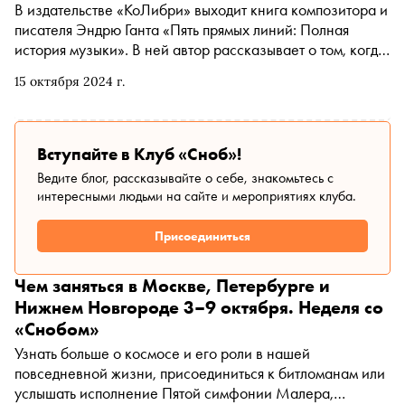
В издательстве «КоЛибри» выходит книга композитора и
писателя Эндрю Ганта «Пять прямых линий: Полная
история музыки». В ней автор рассказывает о том, когда
древние люди научились различать высоту звука, какая
15 октября 2024 г.
музыка нравилась Людовику XIV и как творил Петр
Чайковский. С разрешения издательства «Сноб»
публикует отрывок
Вступайте в Клуб «Сноб»!
Ведите блог, рассказывайте о себе, знакомьтесь с
интересными людьми на сайте и мероприятиях клуба.
Присоединиться
Чем заняться в Москве, Петербурге и
Нижнем Новгороде 3–9 октября. Неделя со
«Снобом»
Узнать больше о космосе и его роли в нашей
повседневной жизни, присоединиться к битломанам или
услышать исполнение Пятой симфонии Малера,