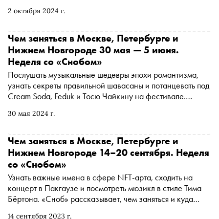
которую сыграет оркестр Теодора Курентзиса. «Сноб»
2 октября 2024 г.
рассказывает, чем заняться и куда сходить на
ближайшей неделе
Чем заняться в Москве, Петербурге и
Нижнем Новгороде 30 мая — 5 июня.
Неделя со «Снобом»
Послушать музыкальные шедевры эпохи романтизма,
узнать секреты правильной шавасаны и потанцевать под
Cream Soda, Feduk и Тосю Чайкину на фестивале.
«Сноб» рассказывает, чем заняться и куда сходить на
30 мая 2024 г.
ближайшей неделе
Чем заняться в Москве, Петербурге и
Нижнем Новгороде 14–20 сентября. Неделя
со «Снобом»
Узнать важные имена в сфере NFT-арта, сходить на
концерт в Пакгаузе и посмотреть мюзикл в стиле Тима
Бёртона. «Сноб» рассказывает, чем заняться и куда
сходить на ближайшей неделе
14 сентября 2023 г.