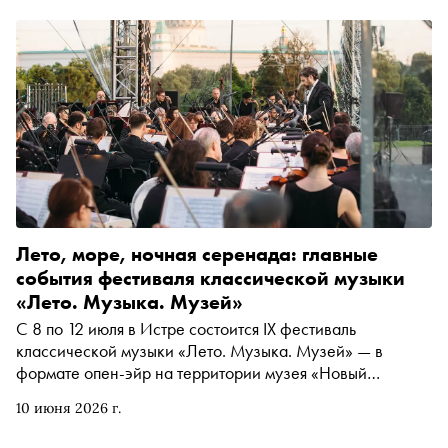
Лето, море, ночная серенада: главные
события фестиваля классической музыки
«Лето. Музыка. Музей»
С 8 по 12 июля в Истре состоится IX фестиваль
классической музыки «Лето. Музыка. Музей» — в
формате опен-эйр на территории музея «Новый
Иерусалим». Уникальность проекта, который ежегодно
10 июня 2026 г.
проводится институцией совместно с Московской
областной филармонией при поддержке Министерства