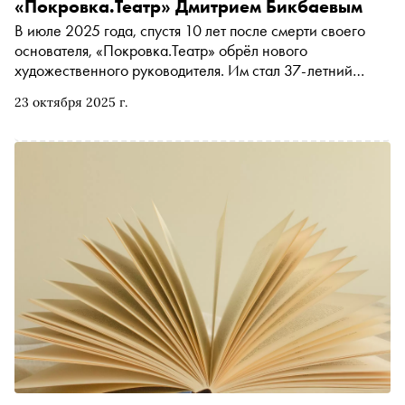
«Покровка.Театр» Дмитрием Бикбаевым
В июле 2025 года, спустя 10 лет после смерти своего
основателя, «Покровка.Театр» обрёл нового
художественного руководителя. Им стал 37-летний
театральный режиссёр и продюсер Дмитрий Бикбаев.
23 октября 2025 г.
«Сноб» встретился и поговорил с ним — о назначении,
востребованности классики и выборе между частными
компаниями и государственным театром