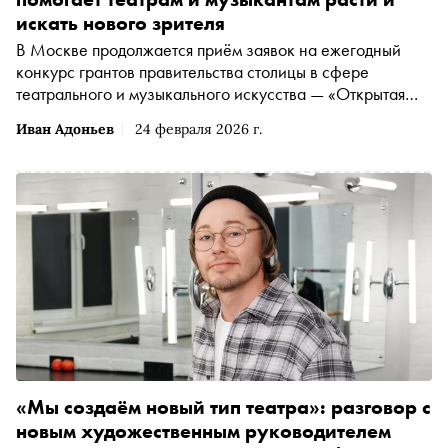
искать нового зрителя
В Москве продолжается приём заявок на ежегодный
конкурс грантов правительства столицы в сфере
театрального и музыкального искусства — «Открытая
сцена». Подать документы можно с 26 января по 6 марта
Иван Адоньев
24 февраля 2026 г.
через цифровую платформу «Дело в Москве».
Организатором программы традиционно выступает
Департамент культуры города
«Мы создаём новый тип театра»: разговор с
новым художественным руководителем