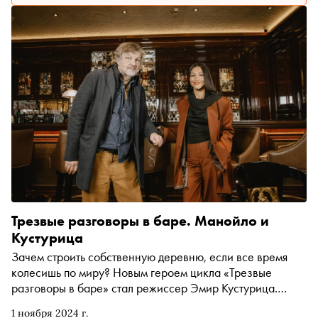
Трезвые разговоры в баре. Манойло и
Кустурица
Зачем строить собственную деревню, если все время
колесишь по миру? Новым героем цикла «Трезвые
разговоры в баре» стал режиссер Эмир Кустурица.
Писательница Екатерина Манойло встретилась с ним,
1 ноября 2024 г.