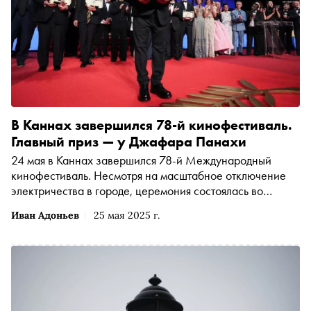
В Каннах завершился 78-й кинофестиваль.
Главный приз — у Джафара Панахи
24 мая в Каннах завершился 78-й Международный
кинофестиваль. Несмотря на масштабное отключение
электричества в городе, церемония состоялась во
Дворце фестивалей. Главный приз — «Золотую
Иван Адоньев
25 мая 2025 г.
пальмовую ветвь» — получил иранский режиссер
Джафар Панахи за фильм «Простая случайность»