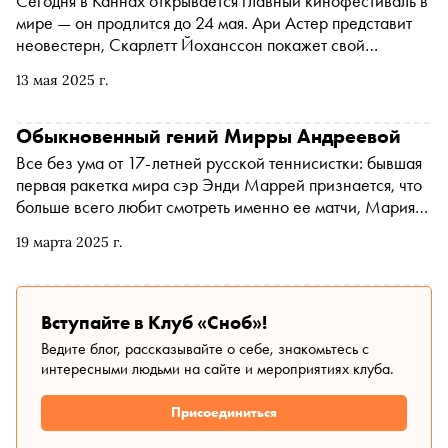
Сегодня в Каннах открывается главный кинофестиваль в
мире — он продлится до 24 мая. Ари Астер представит
неовестерн, Скарлетт Йоханссон покажет свой
дебютный фильм, Роберт де Ниро получит «Золотую
13 мая 2025 г.
пальмовую ветвь» за вклад в кинематограф — на 12 дней
Лазурный берег станет меккой авторского кино.
Кинокритик Ксения Балюк прибыла в Канны и
Обыкновенный гений Мирры Андреевой
рассказывает, каким будет фестиваль в этом году
Все без ума от 17-летней русской теннисистки: бывшая
первая ракетка мира сэр Энди Маррей признается, что
больше всего любит смотреть именно ее матчи, Мария
Шарапова видит Мирру своей наследницей, с победами
19 марта 2025 г.
на турнирах ее публично поздравляет сам Леброн
Джеймс. Меньше чем за месяц Мирра Андреева
одержала 12 побед подряд, выиграла два крупнейших
после «Больших шлемов» турнира — в Дубае и Индиан-
Вступайте в Клуб «Сноб»!
Уэллсе, одну за другой победила первую и вторую
Ведите блог, рассказывайте о себе, знакомьтесь с
ракетки мира — Игу Швентек и Арину Соболенко — и
интересными людьми на сайте и мероприятиях клуба.
заодно переписала несколько теннисных рекордов.
Присоединиться