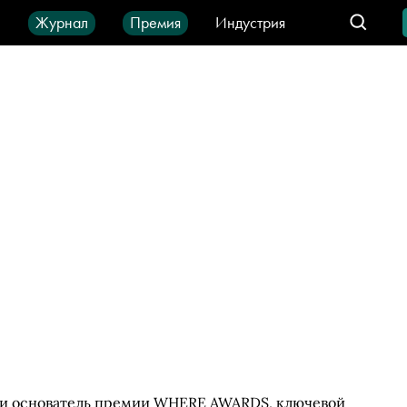
ы
Журнал
Премия
Индустрия
део
Город
IT-продукты
 и основатель премии WHERE AWARDS, ключевой