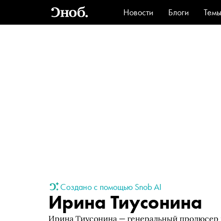
Новости
Блоги
Тем
Стиль
Ви
Создано с помощью Snob AI
Ирина Тиусонина
Ирина Тиусонина — генеральный продюсер