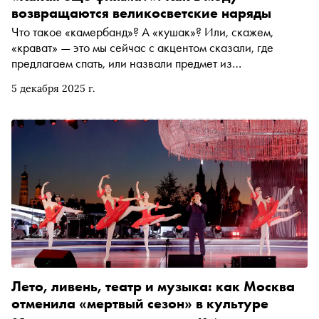
возвращаются великосветские наряды
Что такое «камербанд»? А «кушак»? Или, скажем,
«крават» — это мы сейчас с акцентом сказали, где
предлагаем спать, или назвали предмет из
аристократического гардероба? Во втором материале
5 декабря 2025 г.
своего авторского цикла модный обозреватель «Сноба»
Катя Штерн рассказывает, как на смену стритвиру
приходит официальная одежда, рекомендует не срывать
кушаки с соперников, а панье носить с осторожностью,
чтобы не повторить судьбу сестёр Оскара Уайльда
(пышные юбки обеих загорелись на балу)
Лето, ливень, театр и музыка: как Москва
отменила «мертвый сезон» в культуре