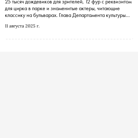
25 тысяч дождевиков для зрителей, 12 фур с реквизитом
для цирка в парке и знаменитые актеры, читающие
классику на бульварах. Глава Департамента культуры
Москвы Алексей Фурсин в своей колонке объясняет,
11 августа 2025 г.
как эти детали складываются в одну большую картину:
летнее «затишье» в городе окончательно превратилось в
новый высокий сезон, которому не страшен даже самый
сильный ливень