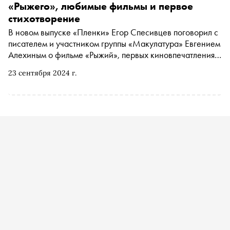
«Рыжего», любимые фильмы и первое
стихотворение
В новом выпуске «Пленки» Егор Спесивцев поговорил с
писателем и участником группы «Макулатура» Евгением
Алехиным о фильме «Рыжий», первых киновпечатлениях,
«Долгой счастливой жизни» Шпаликова, рутине и
23 сентября 2024 г.
будущем романе