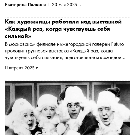
Екатерина Палкина
20 мая 2025 г.
Как художницы работали над выставкой
«Каждый раз, когда чувствуешь себя
сильной»
В московском филиале нижегородской галереи Futuro
проходит групповая выставка «Каждый раз, когда
чувствуешь себя сильной», подготовленная командой
галереи совместно с ЦСИ «Терминал А». В основе
11 апреля 2025 г.
проекта лежит необычная игровая ситуация: художницы
взяли несколько детских заданий из книги «Пособие по
изобразительной деятельности» и переосмыслили их,
обращаясь к теме женского самоощущения. Участницы
проекта Ваца, Вера Ширдина и Яна Серобабина
рассказали «Снобу» о своих работах и о том, как сила
рождается из самых разных состояний: рутины,
хрупкости, решимости