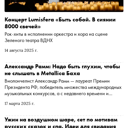
Концерт Lumisfera «Быть собой. В сиянии
8000 свечей»
Рок-хиты в исполнении оркестра и хора на сцене
Зеленого театра ВДНХ
14 августа 2025 г.
Александр Рамм: Надо быть глухим, чтобы
не слышать в Metallica Баха
Виолончелист Александр Рамм — лауреат Премии
Президента РФ, победитель множества международных
музыкальных конкурсов, а с недавнего времени и
многодетный отец — рассказал Юлии Кравцовой о
17 марта 2025 г.
врожденном слухе, неудачном опыте с виолончелью
Страдивари и о том, как он чуть не стал рокером
Ужин на воздушном шаре, сет по мотивам
русских сказок и спа. Идеи для свидания