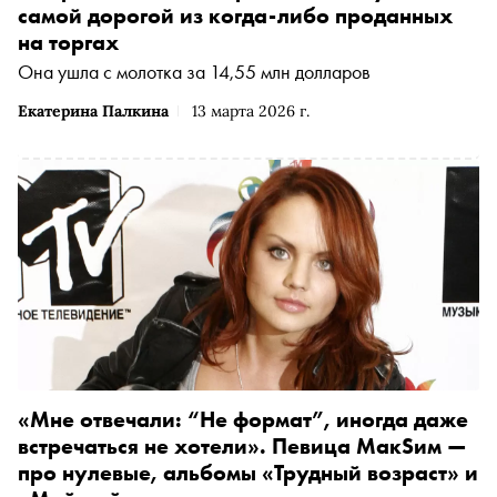
охранный статус с Электрозавода и ещё 1300 объектов
самой дорогой из когда-либо проданных
культурного наследия, позднее суд подтвердил это
на торгах
решение. В мировой практике есть несколько
Она ушла с молотка за 14,55 млн долларов
безусловно удачных примеров редевелопмента
индустриального наследия — от электростанции
Екатерина Палкина
13 марта 2026 г.
Баттерси в Лондоне до портовых складов в Буэнос-
Айресе. На примерах удачных проектов Татьяна
Осецкая, архитектор и сооснователь бюро
Osetskaya.Salov, рассказывает, как грамотный
редевелопмент помогает интегрировать историческое
здание в современный проект и продлить ему жизнь
«Мне отвечали: “Не формат”, иногда даже
встречаться не хотели». Певица МакSим —
про нулевые, альбомы «Трудный возраст» и