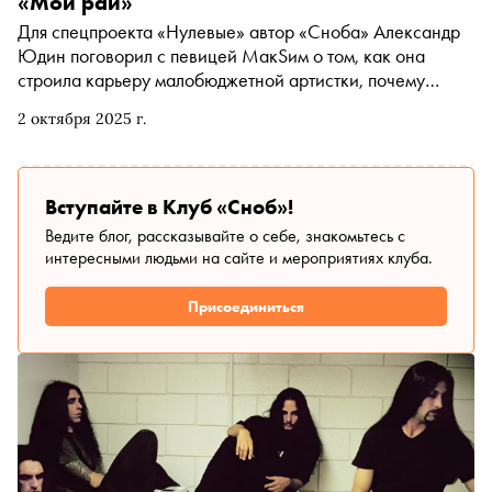
«Мой рай»
Для спецпроекта «Нулевые» автор «Сноба» Александр
Юдин поговорил с певицей МакSим о том, как она
строила карьеру малобюджетной артистки, почему
после переезда в Москву неделю жила на вокзале, как
2 октября 2025 г.
писала альбомы «Трудный возраст» и «Мой рай» и как
её песни расходились в пиратских дисках и становились
известными
Вступайте в Клуб «Сноб»!
Ведите блог, рассказывайте о себе, знакомьтесь с
интересными людьми на сайте и мероприятиях клуба.
Присоединиться