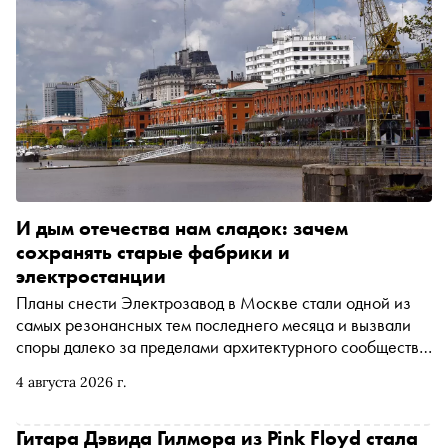
И дым отечества нам сладок: зачем
сохранять старые фабрики и
электростанции
Планы снести Электрозавод в Москве стали одной из
самых резонансных тем последнего месяца и вызвали
споры далеко за пределами архитектурного сообщества.
Горожане разделились на тех, кто подписывает петиции
4 августа 2026 г.
в защиту комплекса, и тех, кто указывает на плохое
состояние корпусов и — в той или иной степени —
необходимость перемен. В 2024 году Мосгордума сняла
Гитара Дэвида Гилмора из Pink Floyd стала