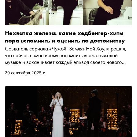
Нехватка железа: какие хедбенгер-хиты
пора вспомнить и оценить по достоинству
Создатель сериала «Чужой: Земля» Ной Хоули решил,
что сейчас самое время напомнить всем о тяжёлой
музыке и заканчивает каждый эпизод своего нового
детища каким-нибудь хэви-метал-хитом — уже
29 сентября 2025 г.
прозвучали песни Black Sabbath, Tool, Metallica, Jane's
Addiction, Queens of the Stone Age. «Сноб» решил
вспомнить других выдающихся представителей метал-
сцены прошлого и их шедевры тяжёлой музыки, с
которыми тоже пора познакомить новое поколение
слушателей