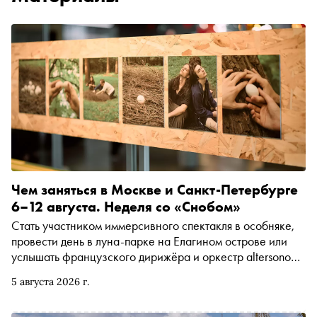
Чем заняться в Москве и Санкт-Петербурге
6–12 августа. Неделя со «Снобом»
Стать участником иммерсивного спектакля в особняке,
провести день в луна-парке на Елагином острове или
услышать французского дирижёра и оркестр altersono
на открытии фестиваля в Черкесске. Рассказываем, чем
5 августа 2026 г.
заняться и куда сходить на ближайшей неделе