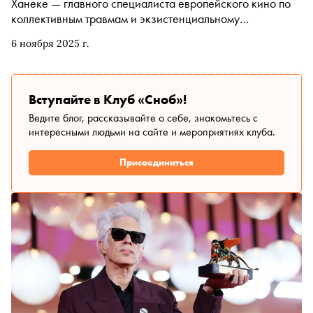
Ханеке — главного специалиста европейского кино по
коллективным травмам и экзистенциальному
дискомфорту. Для тех, кто соскучился по ледяному
6 ноября 2025 г.
спокойствию, с которым австрийский режиссёр
препарирует современное общество, в ноябре на
экраны возвращаются три его работы французского
периода. Это не то кино, на которое ходят расслабиться;
Вступайте в Клуб «Сноб»!
скорее — сеанс шоковой терапии от лауреата «Оскара»
Ведите блог, рассказывайте о себе, знакомьтесь с
и двукратного обладателя «Золотой пальмовой ветви»,
интересными людьми на сайте и мероприятиях клуба.
после которого мир за окном уже не покажется прежним
Присоединиться