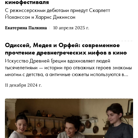
кинофестиваля
С режиссерскими дебютами приедут Скарлетт
Йоханссон и Харрис Дикинсон
Екатерина Палкина
10 апреля 2025 г.
Одиссей, Медея и Орфей: современное
прочтение древнегреческих мифов в кино
Искусство Древней Греции вдохновляет людей
тысячелетиями — истории про отважных героев знакомы
многим с детства, а античные сюжеты используются в
кино по сей день. 5 декабря в прокат вышел новый
11 декабря 2024 г.
фильм Уберто Пазолини «Возвращение Одиссея». По
просьбе «Сноба» кинокритик Ксения Балюк
рассказывает об этой и других киноработах, в которых
переосмысливаются древнегреческие мифы