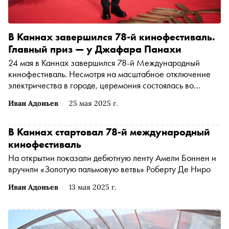
В Каннах завершился 78-й кинофестиваль.
Главный приз — у Джафара Панахи
24 мая в Каннах завершился 78-й Международный
кинофестиваль. Несмотря на масштабное отключение
электричества в городе, церемония состоялась во
Дворце фестивалей. Главный приз — «Золотую
Иван Адоньев
25 мая 2025 г.
пальмовую ветвь» — получил иранский режиссер
Джафар Панахи за фильм «Простая случайность»
В Каннах стартовал 78-й международный
кинофестиваль
На открытии показали дебютную ленту Амели Боннен и
вручили «Золотую пальмовую ветвь» Роберту Де Ниро
Иван Адоньев
13 мая 2025 г.