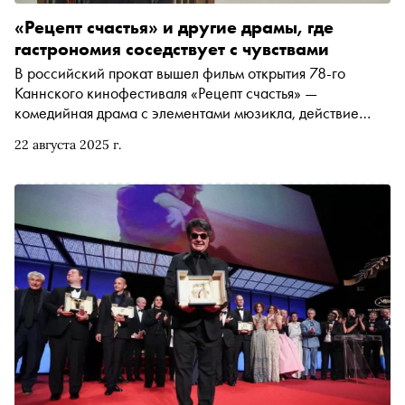
«Рецепт счастья» и другие драмы, где
гастрономия соседствует с чувствами
В российский прокат вышел фильм открытия 78-го
Каннского кинофестиваля «Рецепт счастья» —
комедийная драма с элементами мюзикла, действие
которой разворачивается по большей части на
22 августа 2025 г.
ресторанной кухне. Кинокритик Ксения Балюк
рассказывает об этом и других фильмах, где
приготовление еды служит фоном для раскрытия
характеров героев