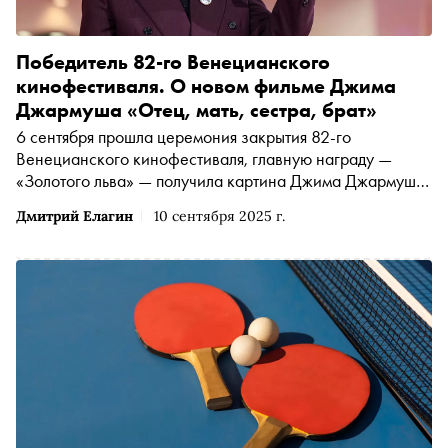
Победитель 82-го Венецианского
кинофестиваля. О новом фильме Джима
Джармуша «Отец, мать, сестра, брат»
6 сентября прошла церемония закрытия 82-го
Венецианского кинофестиваля, главную награду —
«Золотого льва» — получила картина Джима Джармуша
«Отец, мать, сестра, брат». Это первый фильм
Дмитрий Елагин
10 сентября 2025 г.
американского автора с 2019 года: его предыдущую
работу, «Мёртвые не умирают», разгромили
кинокритики после премьеры в Каннах. О том, почему
победа Джармуша в Венеции стала поводом для
множества слухов, — в материале «Сноба»