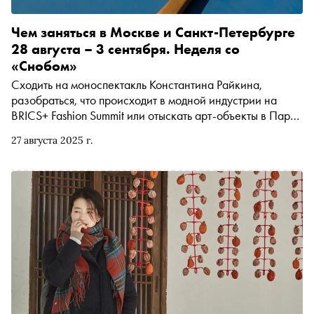
Чем заняться в Москве и Санкт-Петербурге
28 августа – 3 сентября. Неделя со
«Снобом»
Сходить на моноспектакль Константина Райкина,
разобраться, что происходит в модной индустрии на
BRICS+ Fashion Summit или отыскать арт-объекты в Парке
Малевича. Рассказываем, чем заняться и куда сходить
27 августа 2025 г.
на ближайшей неделе