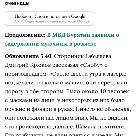
очевидцы
Добавить Сноб в источники Google
Сноб будет чаще появляться у вас в Google.
Продолжение:
В МВД Бурятии заявили о
задержании мужчины в розыске
Обновление 5:40.
Сторонник Габышева
Дмитрий Крюков рассказал «Снобу» о
произошедшем. «Около шести утра к лагерю
подъехали несколько машин, они перекрыли
дорогу в обе стороны. Было около 40 человек
с масками на лице, у некоторых из них было
оружие и фонари в руках. Ничего не объясняя,
они положили нас лицом вниз. Мы не видели,
что происходило дальше. Шамана похитили.
Его разбудили, не дали одеться и увели. Мы