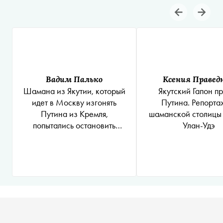
Вадим Палько
Ксения Правед
Шамана из Якутии, который
Якутский Гапон п
идет в Москву изгонять
Путина. Репорта
Путина из Кремля,
шаманской столицы
попытались остановить
Улан-Удэ
шаманы из Бурятии