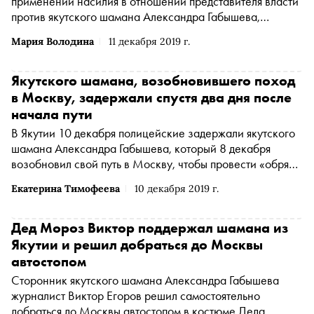
применении насилия в отношении представителя власти
против якутского шамана Александра Габышева,
которого задержали после возобновления похода в
Мария Володина
11 декабря 2019 г.
Москву, сообщает «МБХ медиа» со ссылкой на
координатора «Правозащиты Открытки»
Алексея
Прянишникова
(Прянишников Алексей Александрович
Якутского шамана, возобновившего поход
признан иностранным агентом
*
)
в Москву, задержали спустя два дня после
начала пути
В Якутии 10 декабря полицейские задержали якутского
шамана Александра Габышева, который 8 декабря
возобновил свой путь в Москву, чтобы провести «обряд
изгнания Путина», сообщается в телеграм-канале
Екатерина Тимофеева
10 декабря 2019 г.
«Правозащиты Открытки»
Дед Мороз Виктор поддержал шамана из
Якутии и решил добраться до Москвы
автостопом
Сторонник якутского шамана Александра Габышева
журналист Виктор Егоров решил самостоятельно
добраться до Москвы автостопом в костюме Деда