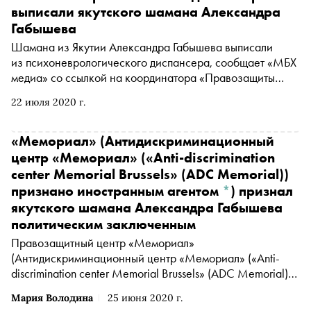
выписали якутского шамана Александра
Габышева
Шамана из Якутии Александра Габышева выписали
из психоневрологического диспансера, сообщает «МБХ
медиа» со ссылкой на координатора «Правозащиты
Открытки»
Алексея Прянишникова
(Прянишников
22 июля 2020 г.
Алексей Александрович признан иностранным агентом
*
)
«Мемориал»
(Антидискриминационный
центр «Мемориал» («Anti-discrimination
center Memorial Brussels» (ADC Memorial))
признано иностранным агентом
*
)
признал
якутского шамана Александра Габышева
политическим заключенным
Правозащитный центр
«Мемориал»
(Антидискриминационный центр «Мемориал» («Anti-
discrimination center Memorial Brussels» (ADC Memorial))
признано иностранным агентом
*
)
признал якутского
Мария Володина
25 июня 2020 г.
шамана Александра Габышева политическим