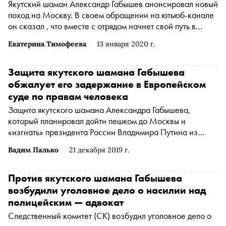
Якутский шаман Александр Габышев анонсировал новый
поход на Москву. В своем обращении на ютьюб-канале
он сказал , что вместе с отрядом начнет свой путь в
марте
Екатерина Тимофеева
13 января 2020 г.
Защита якутского шамана Габышева
обжалует его задержание в Европейском
суде по правам человека
Защита якутского шамана Александра Габышева,
который планировал дойти пешком до Москвы и
«изгнать» президента России Владимира Путина из
Кремля, обжалует его задержание в Европейском суде
Вадим Палько
21 декабря 2019 г.
по правам человека (ЕСПЧ), сообщает «МБХ медиа»
Против якутского шамана Габышева
возбудили уголовное дело о насилии над
полицейским — адвокат
Следственный комитет (СК) возбудил уголовное дело о