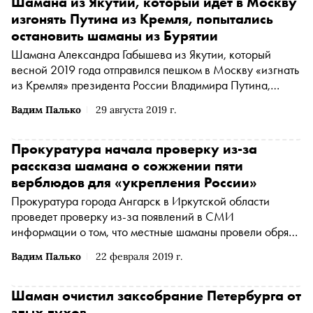
Шамана из Якутии, который идет в Москву
изгонять Путина из Кремля, попытались
остановить шаманы из Бурятии
Шамана Александра Габышева из Якутии, который
весной 2019 года отправился пешком в Москву «изгнать
из Кремля» президента России Владимира Путина,
попытались остановить на дороге в Бурятии, сообщается
Вадим Палько
29 августа 2019 г.
в твиттере «Шаман-воин идет»
Прокуратура начала проверку из-за
рассказа шамана о сожжении пяти
верблюдов для «укрепления России»
Прокуратура города Ангарск в Иркутской области
проведет проверку из-за появлений в СМИ
информации о том, что местные шаманы провели обряд
для «укрепления России и его народов», в ходе которого
Вадим Палько
22 февраля 2019 г.
убили пять верблюдов и сожгли их туши, сообщается на
сайте на надзорного ведомства в регионе
Шаман очистил заксобрание Петербурга от
злых духов