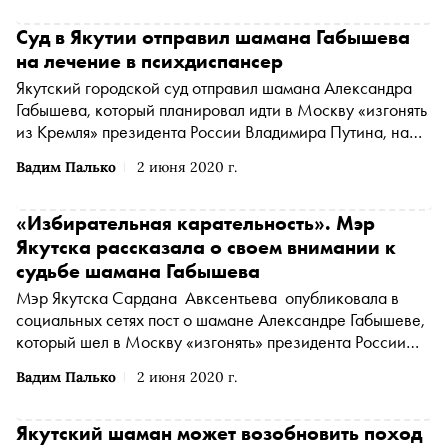
заключенным согласно международному руководству по
определению этого понятия, сообщается на сайте
Суд в Якутии отправил шамана Габышева
организации
на лечение в психдиспансер
Якутский городской суд отправил шамана Александра
Габышева, который планировал идти в Москву «изгонять
из Кремля» президента России Владимира Путина, на
лечение в психоневрологический
Вадим Палько
2 июня 2020 г.
диспансер, сообщает «Правозащита Открытки»
«Избирательная карательность». Мэр
Якутска рассказала о своем внимании к
судьбе шамана Габышева
Мэр Якутска Сардана Авксентьева опубликовала в
социальных сетях пост о шамане Александре Габышеве,
который шел в Москву «изгонять» президента России
Владимира Путина. 2 июня суд должен рассмотреть иск
Вадим Палько
2 июня 2020 г.
о его принудительной психиатрической госпитализации
Якутский шаман может возобновить поход