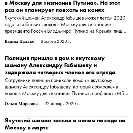
в Москву для «изгнания Путина». На этот
раз он планирует поехать на конях
Якутский шаман Александр Габышев может летом 2020
года возобновить поход в Москву для «изгнания»
президента России Владимира Путина из Кремля, пишет
«МБХ медиа»
Вадим Палько
6 марта 2020 г.
Полиция пришла в дом к якутскому
шаману Александру Габышеву и
задержала четверых членов его отряда
Сотрудники полиции приехали домой к якутскому
шаману Александру Габышеву, который собирался в
поход в Москву для «изгнания Путина», сообщает «МБХ
медиа» со ссылкой на координатора «Правозащиты
Ольга Морозова
22 января 2020 г.
Открытки»
Алексея Прянишникова
(Прянишников
Алексей Александрович признан иностранным агентом
*
)
Якутский шаман заявил о новом походе на
Москву в марте