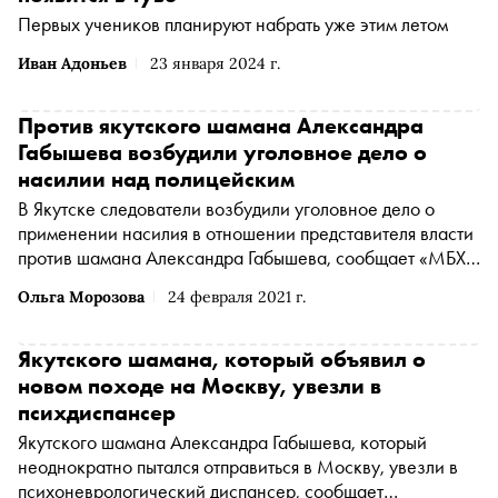
Первых учеников планируют набрать уже этим летом
Иван Адоньев
23 января 2024 г.
Против якутского шамана Александра
Габышева возбудили уголовное дело о
насилии над полицейским
В Якутске следователи возбудили уголовное дело о
применении насилия в отношении представителя власти
против шамана Александра Габышева, сообщает «МБХ
медиа» со ссылкой на координатора «Правозащиты
Ольга Морозова
24 февраля 2021 г.
Открытки»
Алексея Прянишникова
(Прянишников
Алексей Александрович признан иностранным агентом
*
)
Якутского шамана, который объявил о
новом походе на Москву, увезли в
психдиспансер
Якутского шамана Александра Габышева, который
неоднократно пытался отправиться в Москву, увезли в
психоневрологический диспансер, сообщает