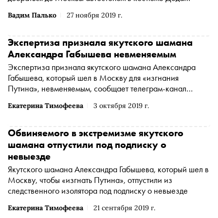
Мороза, передает
«Дождь»
(Организация "Телеканал
Вадим Палько
27 ноября 2019 г.
Дождь" признана иностранным агентом
*
)
Экспертиза признала якутского шамана
Александра Габышева невменяемым
Экспертиза признала якутского шамана Александра
Габышева, который шел в Москву для «изгнания
Путина», невменяемым, сообщает телеграм-канал
«Правозащита Открытки» со ссылкой на адвоката Ольгу
Екатерина Тимофеева
3 октября 2019 г.
Тимофееву, представляющую интересы Габышева
Обвиняемого в экстремизме якутского
шамана отпустили под подписку о
невыезде
Якутского шамана Александра Габышева, который шел в
Москву, чтобы «изгнать Путина», отпустили из
следственного изолятора под подписку о невыезде
Екатерина Тимофеева
21 сентября 2019 г.