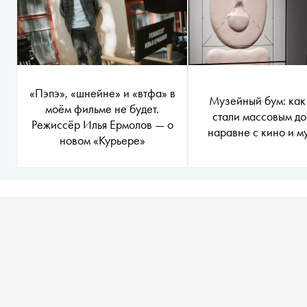
«Пэпэ», «шнейне» и «втфа» в
Музейный бум: как
моём фильме не будет.
стали массовым до
Режиссёр Илья Ермолов — о
наравне с кино и м
новом «Курьере»