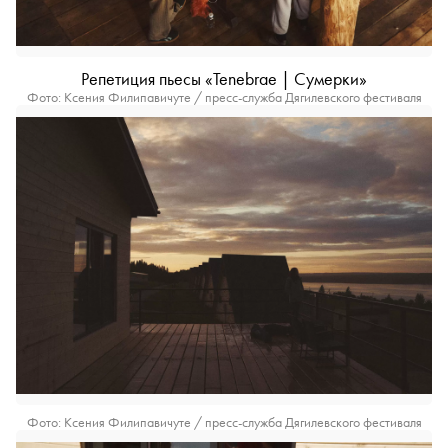
Репетиция пьесы «Tenebrae | Сумерки»
Фото: Ксения Филипавичуте / пресс-служба Дягилевского фестиваля
Фото: Ксения Филипавичуте / пресс-служба Дягилевского фестиваля