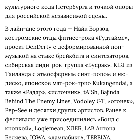
культурного кода Петербурга и точкой опоры
для российской независимой сцены.
В лайн-апе этого года — Найк Борзов,
костромские отцы фитнес-рока «Гудтаймс»,
проект DenDerty с деформированной поп-
музыкой на стыке брейкбита и синтезаторов,
сибирская инди-рок-группа «Буерак», KIKI из
Таиланда с атмосферным синт-попом и ню-
диско, японское мат-рок-трио Kukangendai, а
также «Радар», «источник», tAISh, Bajinda
Behind The Enemy Lines, Vodoley GT, «огонек»,
Pep-See и десятки других артистов. Ранее к
фестивалю уже присоединились «Бонд с
кнопкой«, Loqiemean, ХЛЕБ, LAB Антона
Беляева, IOWA, «лампабикт», TERELYA,