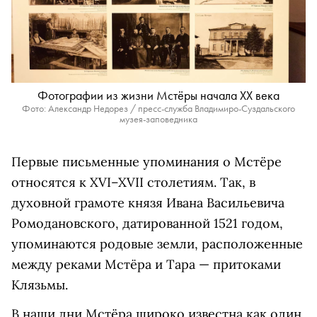
Фотографии из жизни Мстёры начала ХХ века
Фото: Александр Недорез / пресс-служба Владимиро-Суздальского
музея-заповедника
Первые письменные упоминания о Мстёре
относятся к XVI–XVII столетиям. Так, в
духовной грамоте князя Ивана Васильевича
Ромодановского, датированной 1521 годом,
упоминаются родовые земли, расположенные
между реками Мстёра и Тара — притоками
Клязьмы.
В наши дни Мстёра широко известна как один