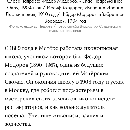
Слева направо: Фёдор Модоров, «Спас Недреманное
Око», 1904 ггод / Иосиф Модоров, «Видение Иоанна
Лествичника», 1910 год / Фёдор Модоров, «Взбранной
Воеводе», 1904 год
Фото: Александр Недорез / пресс-служба Владимиро-Суздальского
музея-заповедника
С 1889 года в Мстёре работала иконописная
школа, учеником которой был Фёдор
Модоров (1890–1967), один из будущих
создателей и руководителей Мстёрских
Свомас. Он окончил школу в 1906 году и уехал
в Москву, где работал подмастерьем в
мастерских своих земляков, иконописцев-
реставраторов, и как вольнослушатель
посещал Училище живописи, ваяния и
зодчества.