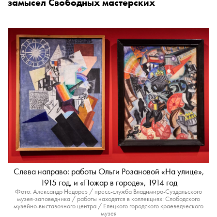
замысел Свободных мастерских
Слева направо: работы Ольги Розановой «На улице»,
1915 год, и «Пожар в городе», 1914 год
Фото: Александр Недорез / пресс-служба Владимиро-Суздальского
музея-заповедника / работы находятся в коллекциях: Слободского
музейно-выставочного центра / Елецкого городского краеведческого
музея