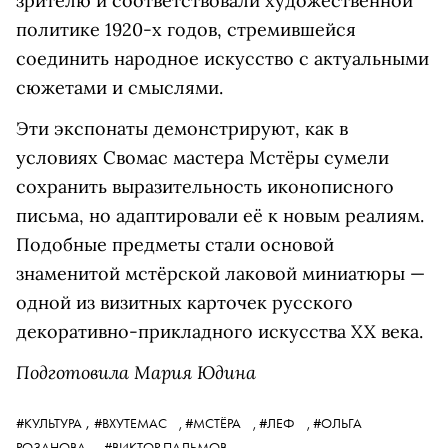
зрителю и соответствовали художественной
политике 1920-х годов, стремившейся
соединить народное искусство с актуальными
сюжетами и смыслями.
Эти экспонаты демонстрируют, как в
условиях Свомас мастера Мстёры сумели
сохранить выразительность иконописного
письма, но адаптировали её к новым реалиям.
Подобные предметы стали основой
знаменитой мстёрской лаковой миниатюры —
одной из визитных карточек русского
декоративно-прикладного искусства XX века.
Подготовила Мария Юдина
,
#КУЛЬТУРА
#ВХУТЕМАС
,
#МСТЁРА
,
#ЛЕФ
,
#ОЛЬГА
РОЗАНОВА
,
#ВИКТОР ПАЛЬМОВ