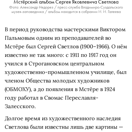
Мстёрский альбом Сергея Яковлевича Светлова
Фото: Александр Недорез / пресс-служба Владимиро-Суздальского
музея-заповедника / альбом находится в собрании И. И. Галеева
В период руководства мастерскими Виктором
Пальмовым одним из преподавателей во
Мстёре был Сергей Светлов (1900–1966). О нём
известно не так много: с 1911 по 1917 год он
учился в Строгановском центральном
художественно-промышленном училище, был
членом Общества молодых художников
(ОБМОХУ), а до появления в Мстёре в 1924
году работал в Свомас Переславля-
Залесского.
Долгое время из художественного наследия
Светлова были известны лишь две картины —