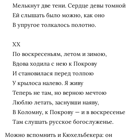
Мелькнут две тени. Сердце девы томной

Ей слышать было можно, как оно

В упругое толкалось полотно.

XX

По воскресеньям, летом и зимою,

Вдова ходила с нею к Покрову

И становилася перед толпою

У крылоса налево. Я живу

Теперь не там, но верною мечтою

Люблю летать, заснувши наяву,

В Коломну, к Покрову — и в воскресенье

Можно вспомнить и Кюхельбекера: он