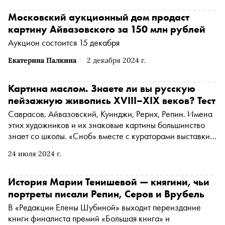
Московский аукционный дом продаст
картину Айвазовского за 150 млн рублей
Аукцион состоится 15 декабря
Екатерина Палкина
2 декабря 2024 г.
Картина маслом. Знаете ли вы русскую
пейзажную живопись XVIII–XIX веков? Тест
Саврасов, Айвазовский, Куинджи, Рерих, Репин. Имена
этих художников и их знаковые картины большинство
знает со школы. «Сноб» вместе с кураторами выставки
«Преображенная природа» в Звенигородском Манеже,
24 июля 2024 г.
куда привезли шедевры из коллекции Русского музея,
подготовили тест о неочевидных работах мастеров
графики и живописи. Пройдите его и узнайте, как
История Марии Тенишевой — княгини, чьи
хорошо вы знакомы с русским пейзажем XVIII–XIX веков
портреты писали Репин, Серов и Врубель
В «Редакции Елены Шубиной» выходит переиздание
книги финалиста премий «Большая книга» и