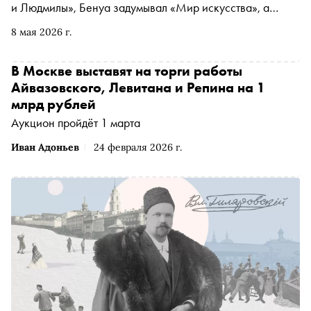
и Людмилы», Бенуа задумывал «Мир искусства», а
после войны формировались первые сквоты и
8 мая 2026 г.
зарождался ленинградский нонконформизм. «Сноб»,
погуляв по Коломне и пообщавшись с научным
консультантом Семёном Некрасовым, изучил историю
В Москве выставят на торги работы
самого странного уголка Петербурга, который когда-то
Айвазовского, Левитана и Репина на 1
был «медвежьим углом» и превратился в главный
млрд рублей
культурный инкубатор города
Аукцион пройдёт 1 марта
Иван Адоньев
24 февраля 2026 г.