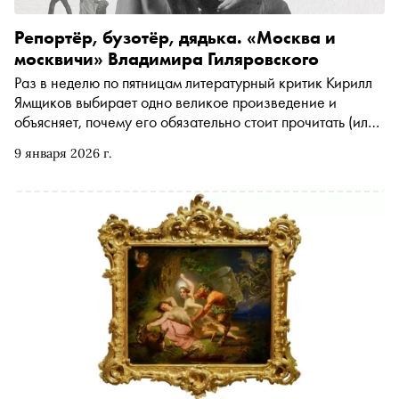
Репортёр, бузотёр, дядька. «Москва и
москвичи» Владимира Гиляровского
Раз в неделю по пятницам литературный критик Кирилл
Ямщиков выбирает одно великое произведение и
объясняет, почему его обязательно стоит прочитать (или
перечитать). В этот раз — «Москва и москвичи»
9 января 2026 г.
Владимира Гиляровского. Бессмертная летопись столицы
от главного репортера империи, смешавшего в одной
книге иммерсивный театр, тру-крайм и прощальное
признание в любви исчезнувшему городу