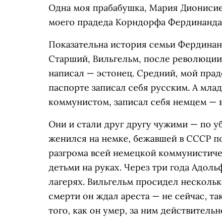
Одна моя прабабушка, Мария Дионисиев
моего прадеда Корндорфа Фердинанда
Показательна история семьи Фердинан
Старший, Вильгельм, после революции 
написал — эстонец. Средний, мой прад
паспорте записал себя русским. А мл
коммунистом, записал себя немцем — в
Они и стали друг другу чужими — по у
женился на немке, бежавшей в СССР по
разгрома всей немецкой коммунистиче
детьми на руках. Через три года Адоль
лагерях. Вильгельм просидел несколько
смерти он ждал ареста — не сейчас, та
того, как он умер, за ним действитель