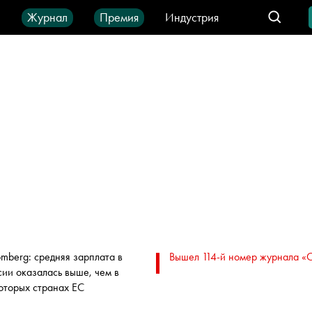
ы
Журнал
Премия
Индустрия
део
Город
IT-продукты
omberg: средняя зарплата в
Вышел 114-й номер журнала «
сии оказалась выше, чем в
оторых странах ЕС