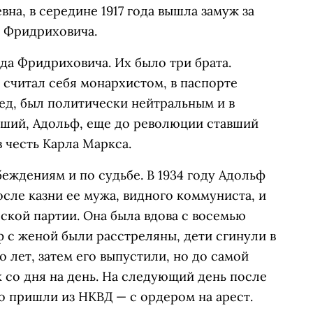
на, в середине 1917 года вышла замуж за
 Фридриховича.
да Фридриховича. Их было три брата.
считал себя монархистом, в паспорте
ед, был политически нейтральным и в
адший, Адольф, еще до революции ставший
 честь Карла Маркса.
беждениям и по судьбе. В 1934 году Адольф
сле казни ее мужа, видного коммуниста, и
ской партии. Она была вдова с восемью
ф с женой были расстреляны, дети сгинули в
 лет, затем его выпустили, но до самой
к со дня на день. На следующий день после
но пришли из НКВД — с ордером на арест.