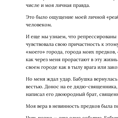
числе и моя личная правда.
Это было ощущение моей личной «реаб
человеком.
И еще мы узнаем, что репрессированы 
чувствовала свою причастность к этому
«моего» города, города моих предков,
как через меня прорастают в эту жизнь 
своем городе как в тылу врага или зак
Но меня ждал удар. Бабушка вернулас
вестью. Донос на ее дядю-священника
написал его двоюродный брат, священ
Моя вера в невинность предков была п
Чуть позже — еще одно событие. Бабу