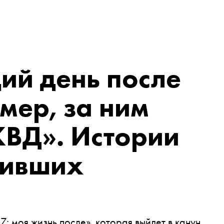
ий день после
умер, за ним
КВД». Истории
живших
7: моя жизнь после», которая выйдет в канун