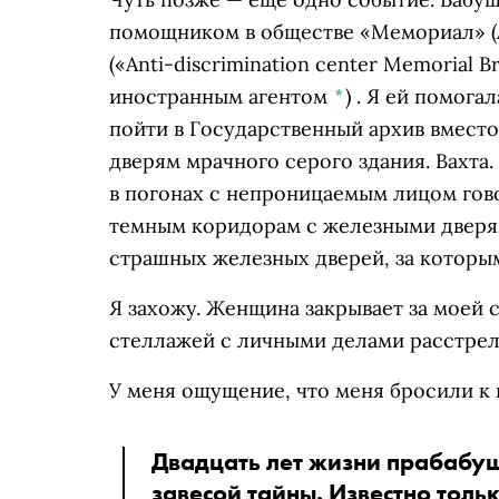
помощником в обществе
«Мемориал»
(
(«Anti-discrimination center Memorial B
иностранным агентом
*
)
. Я ей помога
пойти в Государственный архив вмест
дверям мрачного серого здания. Вахта
в погонах с непроницаемым лицом гово
темным коридорам с железными дверями
страшных железных дверей, за которы
Я захожу. Женщина закрывает за моей 
стеллажей с личными делами расстрел
У меня ощущение, что меня бросили к 
Двадцать лет жизни прабабу
завесой тайны. Известно толь