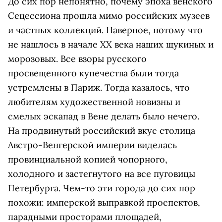
До сих пор непонятно, почему эпоха венского
Сецессиона прошла мимо российских музеев
и частных коллекций. Наверное, потому что
не нашлось в начале ХХ века наших щукиных и
морозовых. Все взоры русского
просвещенного купечества были тогда
устремлены в Париж. Тогда казалось, что
любителям художественной новизны и
смелых эскапад в Вене делать было нечего.
На продвинутый российский вкус столица
Австро-Венгерской империи виделась
провинциальной копией чопорного,
холодного и застегнутого на все пуговицы
Петербурга. Чем-то эти города до сих пор
похожи: имперской выправкой проспектов,
парадными просторами площадей,