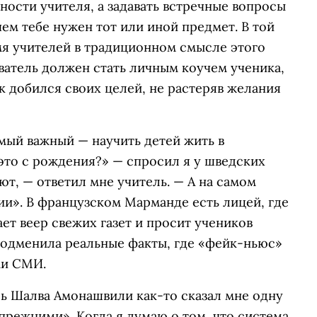
ности учителя, а задавать встречные вопросы
чем тебе нужен тот или иной предмет. В той
мя учителей в традиционном смысле этого
ватель должен стать личным коучем ученика,
к добился своих целей, не растеряв желания
мый важный — научить детей жить в
это с рождения?» — спросил я у шведских
ют, — ответил мне учитель. — А на самом
и». В французском Марманде есть лицей, где
ет веер свежих газет и просит учеников
 подменила реальные факты, где «фейк-ньюс»
ми СМИ.
ь Шалва Амонашвили как-то сказал мне одну
 прежними». Когда я думаю о том, что система