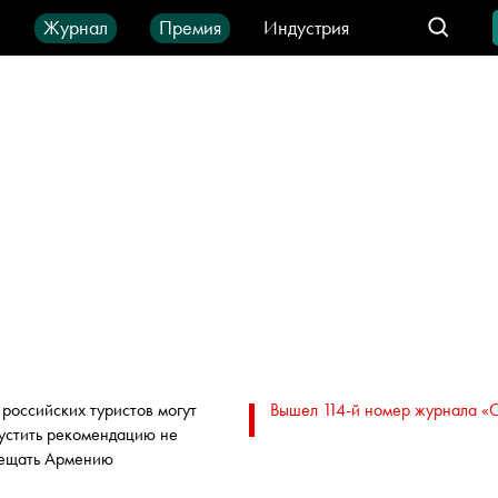
ы
Журнал
Премия
Индустрия
део
Город
IT-продукты
 российских туристов могут
Вышел 114-й номер журнала «
устить рекомендацию не
ещать Армению