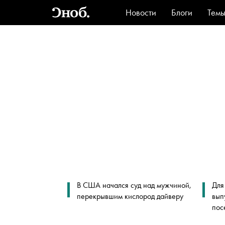
Новости
Блоги
Тем
Стиль
Ви
В США начался суд над мужчиной,
Для
перекрывшим кислород дайверу
вып
пос