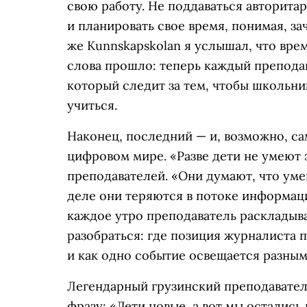
свою работу. Не поддаваться авторитар
и планировать свое время, понимая, за
же Kunnskapskolan я услышал, что вре
слова прошло: теперь каждый препода
который следит за тем, чтобы школьни
учиться.
Наконец, последний — и, возможно, са
цифровом мире. «Разве дети не умеют 
преподавателей. «Они думают, что уме
деле они теряются в потоке информаци
каждое утро преподаватель раскладыва
разобраться: где позиция журналиста
и как одно событие освещается разны
Легендарный грузинский преподавател
фразу: «Дети новые, а вот мы остались