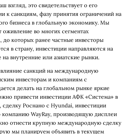
аш взгляд, это свидетельствует о его
ии к санкциям, фазу принятия ограничений на
го бизнеса в глобальную экономику. Мы
т оживление во многих сегментах
, до которых ранее частные инвесторы
тся в страну, инвестиции направляются на
 на внутренние или азиатские рынки.
ь влияние санкций на международную
йским инвесторам и компаниям с
ется делать на глобальном рынке яркие
можно привести инвестиции АФК «Система» в
, сделку Роснано с Hyundai, инвестиции
кую компанию WayRay, производящую дисплеи
жно отнести крупную международную сделку
орую мы планируем объявить в текущем