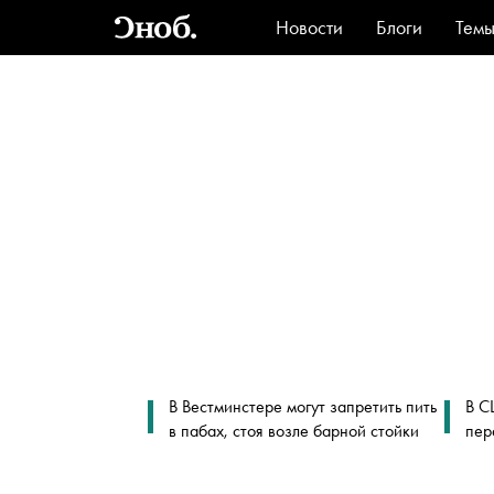
Новости
Блоги
Тем
Стиль
Ви
В Вестминстере могут запретить пить
В С
в пабах, стоя возле барной стойки
пер