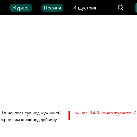
ы
Журнал
Премия
Индустрия
део
Город
IT-продукты
ША начался суд над мужчиной,
Вышел 114-й номер журнала «
екрывшим кислород дайверу