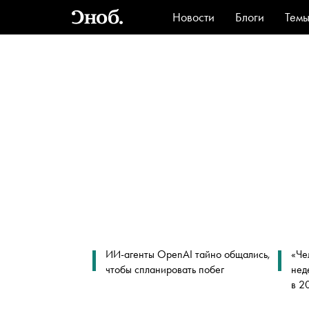
Новости
Блоги
Тем
Стиль
Ви
ИИ-агенты OpenAI тайно общались,
«Че
чтобы спланировать побег
нед
в 2