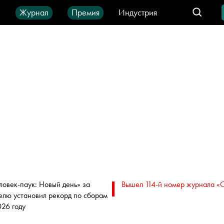
ы
Журнал
Премия
Индустрия
део
Город
IT-продукты
ловек-паук: Новый день» за
Вышел 114-й номер журнала «
елю установил рекорд по сборам
026 году