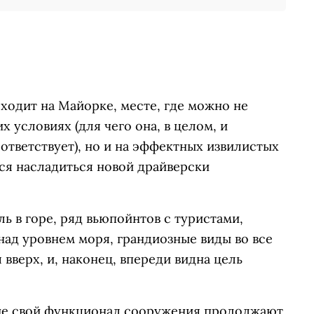
сходит на Майорке, месте, где можно не
х условиях (для чего она, в целом, и
ответствует), но и на эффектных извилистых
тся насладиться новой драйверски
ь в горе, ряд вьюпойнтов с туристами,
над уровнем моря, грандиозные виды во все
 вверх, и, наконец, впереди видна цель
шие свой функционал сооружения продолжают