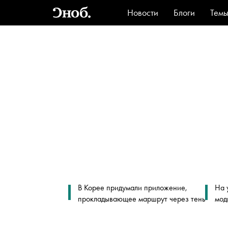
Новости
Блоги
Тем
Стиль
Ви
В Корее придумали приложение,
На 
прокладывающее маршрут через тень
мод