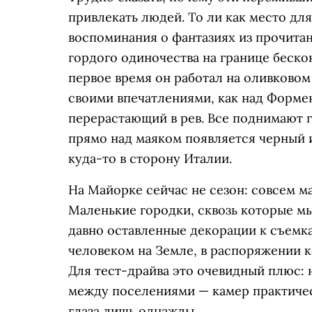
привлекать людей. То ли как место дл
воспоминания о фантазиях из прочитан
гордого одиночества на границе беско
первое время он работал на оливковом
своими впечатлениями, как над Формен
перерастающий в рев. Все поднимают го
прямо над маяком появляется черный и
куда-то в сторону Италии.
На Майорке сейчас не сезон: совсем м
Маленькие городки, сквозь которые м
давно оставленные декорации к съемка
человеком на Земле, в распоряжении к
Для тест-драйва это очевидный плюс: 
между поселениями — камер практичес
глаза лишь однажды.