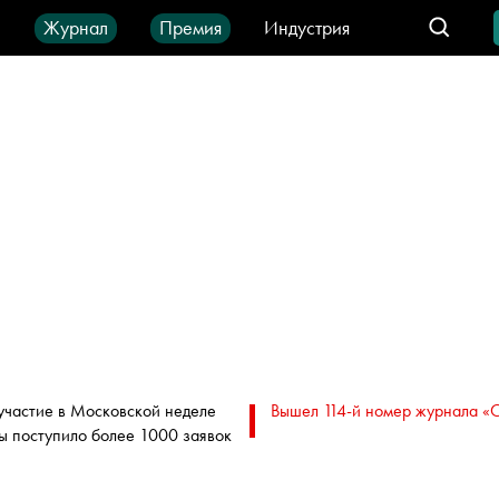
ы
Журнал
Премия
Индустрия
део
Город
IT-продукты
участие в Московской неделе
Вышел 114-й номер журнала «
ы поступило более 1000 заявок