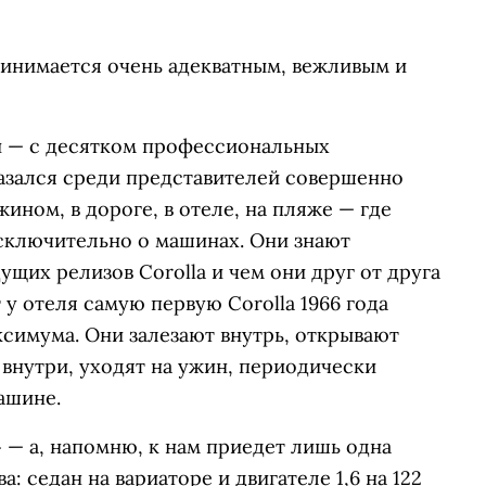
принимается очень адекватным, вежливым и
и — с десятком профессиональных
азался среди представителей совершенно
жином, в дороге, в отеле, на пляже — где
исключительно о машинах. Они знают
щих релизов Corolla и чем они друг от друга
у отеля самую первую Corolla 1966 года
ксимума. Они залезают внутрь, открывают
внутри, уходят на ужин, периодически
ашине.
 — а, напомню, к нам приедет лишь одна
: седан на вариаторе и двигателе 1,6 на 122