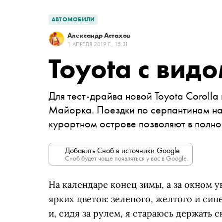
АВТОМОБИЛИ
Александр Астахов
1 АПРЕЛЯ 2019 Г., 15:31
Toyota с вид
Для тест-драйва новой Toyota Coroll
a
Майорка. Поездки по серпантинам на
курортном острове позволяют в полно
Добавить Сноб в источники Google
Сноб будет чаще появляться у вас в Google.
На календаре конец зимы, а за окном у
ярких цветов: зеленого, желтого и син
и, сидя за рулем, я стараюсь держать 