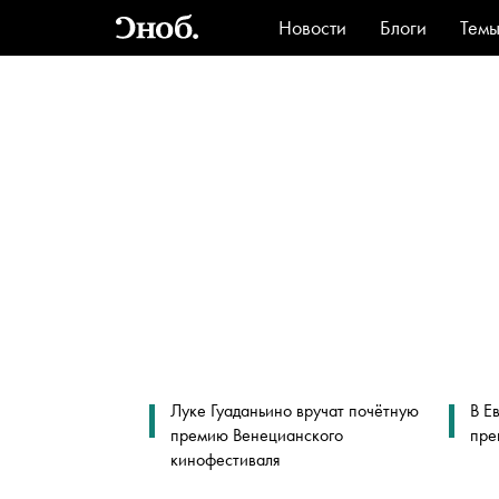
Новости
Блоги
Тем
Стиль
Ви
Луке Гуаданьино вручат почётную
В Е
премию Венецианского
пре
кинофестиваля