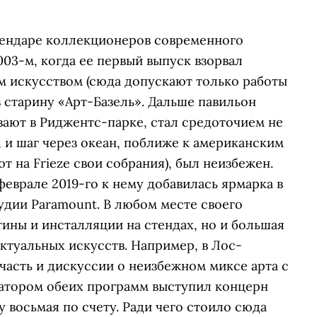
алендаре коллекционеров современного
2003-м, когда ее первый выпуск взорвал
 искусством (сюда допускают только работы
 старину «Арт-Базель». Дальше павильон
вают в Риджентс-парке, стал средоточием не
, и шаг через океан, поближе к американским
т на Frieze свои собрания), был неизбежен.
 феврале 2019-го к нему добавилась ярмарка в
дии Paramount. В любом месте своего
тины и инсталляции на стендах, но и большая
актуальных искусств. Например, в Лос-
асть и дискуссии о неизбежном миксе арта с
атором обеих программ выступил концерн
 восьмая по счету. Ради чего стоило сюда