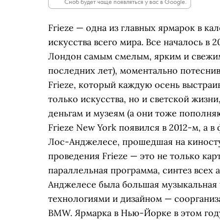
Сноб будет чаще появляться у вас в Google.
Frieze — одна из главных ярмарок в к
искусства всего мира. Все началось в 
Лондон самым смелым, ярким и свежим
последних лет), моментально потеснив
Frieze, который каждую осень выстраи
только искусства, но и светской жизни
деньгам и музеям (а они тоже пополняю
Frieze New York появился в 2012-м, а в
Лос-Анджелесе, прошедшая на киносту
проведения Frieze — это не только кар
параллельная программа, синтез всех 
Анджелесе была большая музыкальная ч
технологиями и дизайном — соорганиз
BMW. Ярмарка в Нью-Йорке в этом году