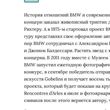
История отношений BMW и современного
концерн заказал живописный триптих 
Рихтеру. А в 1975-м стартовал проект B
гуру представлял свое оформление ав
пор BMW сотрудничал с Александром
и Джоном Балдессари. Растить звезд с
концерна. В 2011 году вместе с Музе
BMW запустил ежегодную фотографиче
конкурс, в сентябре победитель отпр
искусств Gobelins и получает восемь 
проекта, который будет показан на к
Rencontres d’Arles в июле и фотоярмарк
снимков после этого вернется автору,