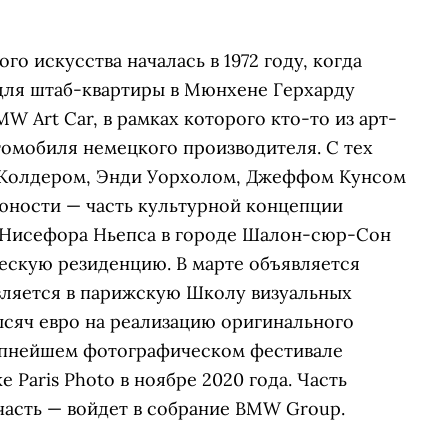
 искусства началась в 1972 году, когда
для штаб-квартиры в Мюнхене Герхарду
MW Art Car, в рамках которого кто-то из арт-
томобиля немецкого производителя. С тех
 Колдером, Энди Уорхолом, Джеффом Кунсом
 юности — часть культурной концепции
ем Нисефора Ньепса в городе Шалон-сюр-Сон
скую резиденцию. В марте объявляется
авляется в парижскую Школу визуальных
тысяч евро на реализацию оригинального
рупнейшем фотографическом фестивале
е Paris Photo в ноябре 2020 года. Часть
 часть — войдет в собрание BMW Group.