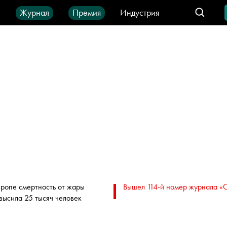
ы
Журнал
Премия
Индустрия
део
Город
IT-продукты
вропе смертность от жары
Вышел 114-й номер журнала «
высила 25 тысяч человек