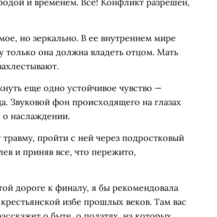
родой и временем. Всё! Конфликт разрешен,
мое, но зеркально. В ее внутреннем мире
у только она должна владеть отцом. Мать
захлестывают.
икнуть еще одно устойчивое чувство —
ца. Звуковой фон происходящего на глазах
е о наслаждении.
 травму, пройти с ней через подростковый
лев и приняв все, что пережито,
той дороге к финалу, я бы рекомендовала
 крестьянской избе прошлых веков. Там вас
асскажет о быте, о полатях, на которых