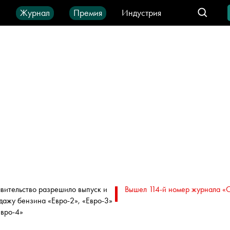
ы
Журнал
Премия
Индустрия
део
Город
IT-продукты
вительство разрешило выпуск и
Вышел 114-й номер журнала «
дажу бензина «Евро-2», «Евро-3»
Евро-4»