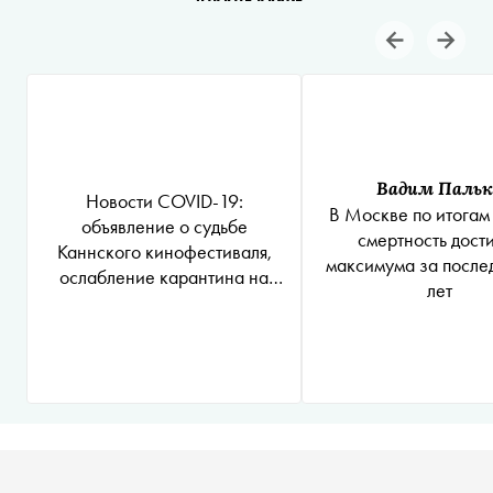
Вадим Пальк
Новости COVID-19:
В Москве по итогам
объявление о судьбе
смертность дост
Каннского кинофестиваля,
максимума за после
ослабление карантина на
лет
территории Украины, отмена
электронных пропусков во
Франции