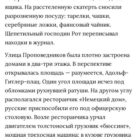
ящика. На расстеленную скатерть сносили
разрозненную посуду: тарелки, чашки,
серебряные ложки, фаянсовый чайник.
Щепетильный господин Рот переписывал
находки в журнал.
Улица Проповедников была плотно застроена
домами в два-три этажа. В перспективе
открывалась площадь — разумеется, Адольф-
Гитлер-плац. Один угол площади исчез под
обломками рухнувшей ратуши. На другом углу
располагался ресторанчик «Немецкий дом»,
русские приспособили его под офицерскую
столовую. Возле ресторанчика урчал
двигателем толстоносый грузовик «бюссинг»,
мощная трехосная машина; в кузове грузовика