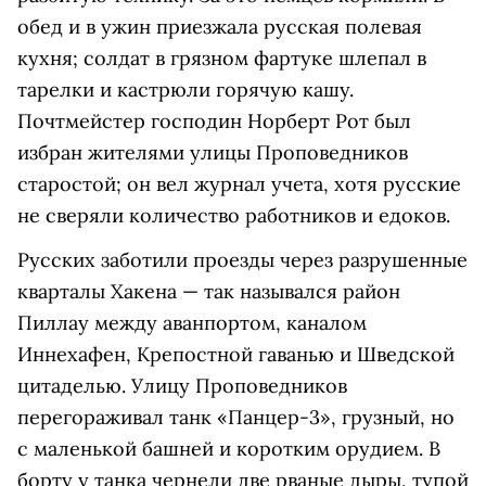
обед и в ужин приезжала русская полевая
кухня; солдат в грязном фартуке шлепал в
тарелки и кастрюли горячую кашу.
Почтмейстер господин Норберт Рот был
избран жителями улицы Проповедников
старостой; он вел журнал учета, хотя русские
не сверяли количество работников и едоков.
Русских заботили проезды через разрушенные
кварталы Хакена — так назывался район
Пиллау между аванпортом, каналом
Иннехафен, Крепостной гаванью и Шведской
цитаделью. Улицу Проповедников
перегораживал танк «Панцер-3», грузный, но
с маленькой башней и коротким орудием. В
борту у танка чернели две рваные дыры, тупой