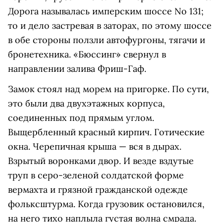
Дорога называлась имперским шоссе No 131;
то и дело застревая в заторах, по этому шоссе
в обе стороны ползли автофургоны, тягачи и
бронетехника. «Бюссинг» свернул в
направлении залива Фриш-Гаф.
Замок стоял над морем на пригорке. По сути,
это были два двухэтажных корпуса,
соединенных под прямым углом.
Выщербленный красный кирпич. Готические
окна. Черепичная крыша — вся в дырах.
Взрытый воронками двор. И везде вздутые
труп в серо-зеленой солдатской форме
вермахта и грязной гражданской одежде
фольксштурма. Когда грузовик остановился,
на него тихо наплыла густая волна смрада.