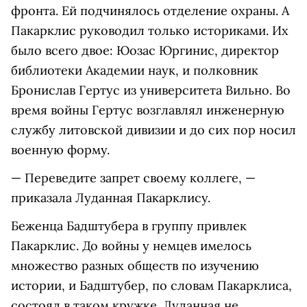
фронта. Ей подчинялось отделение охраны. А
Пакарклис руководил только историками. Их
было всего двое: Юозас Юргинис, директор
библиотеки Академии наук, и полковник
Бронислав Гертус из университета Вильно. Во
время войны Гертус возглавлял инженерную
службу литовской дивизии и до сих пор носил
военную форму.
— Переведите запрет своему коллеге, —
приказала Луданная Пакарклису.
Беженца Бадштубера в группу привлек
Пакарклис. До войны у немцев имелось
множество разных обществ по изучению
истории, и Бадштубер, по словам Пакарклиса,
состоял в таком кружке. Луданная не