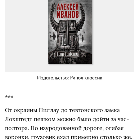
Издательство: Рипол классик
***
От окраины Пиллау до тевтонского замка
Лохштедт пешком можно было дойти за час-
полтора. По изуродованной дороге, огибая
воронки, грузовик ехал примерно столько же.