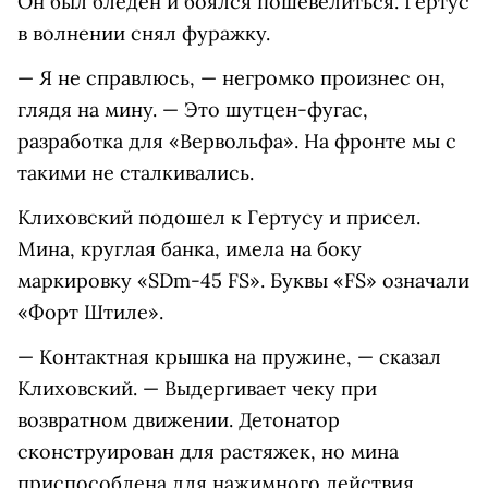
Он был бледен и боялся пошевелиться. Гертус
в волнении снял фуражку.
— Я не справлюсь, — негромко произнес он,
глядя на мину. — Это шутцен-фугас,
разработка для «Вервольфа». На фронте мы с
такими не сталкивались.
Клиховский подошел к Гертусу и присел.
Мина, круглая банка, имела на боку
маркировку «SDm-45 FS». Буквы «FS» означали
«Форт Штиле».
— Контактная крышка на пружине, — сказал
Клиховский. — Выдергивает чеку при
возвратном движении. Детонатор
сконструирован для растяжек, но мина
приспособлена для нажимного действия.