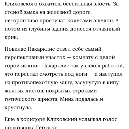
Клиховского охватила бессильная злость. За
стеной замка на железной дороге
неторопливо простучал колесами эшелон. А
потом из глубины здания донесся отчаянный
крик.
Повилас Пакарклис отвел себе самый
перспективный участок — комнату с целой
горой из книг. Пакарклис так увлекся работой,
что перестал смотреть под ноги — и наступил
на противопехотную мину, засунутую в кипу
желтых листов, покрытых строками
готического шрифта. Мина подалась и
хрустнула.
Еще в коридоре Клиховский услышал голос
полковника Гертуса: