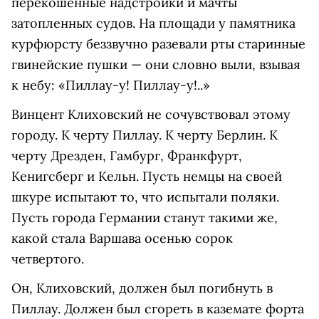
перекошенные надстройки и мачты
затопленных судов. На площади у памятника
курфюрсту беззвучно разевали рты старинные
гвинейские пушки — они словно выли, взывая
к небу: «Пиллау-у! Пиллау-у!..»
Винцент Клиховский не сочувствовал этому
городу. К черту Пиллау. К черту Берлин. К
черту Дрезден, Гамбург, Франкфурт,
Кенигсберг и Кельн. Пусть немцы на своей
шкуре испытают то, что испытали поляки.
Пусть города Германии станут такими же,
какой стала Варшава осенью сорок
четвертого.
Он, Клиховский, должен был погибнуть в
Пиллау. Должен был сгореть в каземате форта