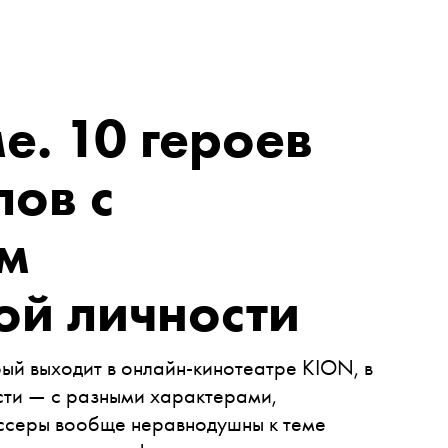
е. 10 героев
лов с
ом
ой личности
рый выходит в онлайн-кинотеатре KION, в
сти — с разными характерами,
ссеры вообще неравнодушны к теме