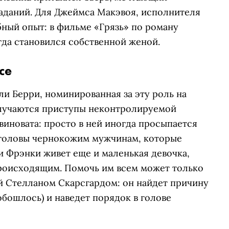
аданий. Для Джеймса Макэвоя, исполнителя
бный опыт: в фильме «Грязь» по роману
гда становился собственной женой.
ce
ли Берри, номинированная за эту роль на
случаются приступы неконтролируемой
 виновата: просто в ней иногда просыпается
 головы чернокожим мужчинам, которые
ри Фрэнки живет еще и маленькая девочка,
происходящим. Помочь им всем может только
й Стелланом Скарсгардом: он найдет причину
 обошлось) и наведет порядок в голове