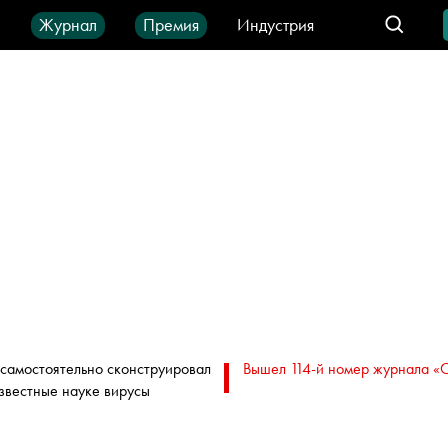
ы
Журнал
Премия
Индустрия
део
Город
IT-продукты
самостоятельно сконструировал
Вышел 114-й номер журнала «
звестные науке вирусы