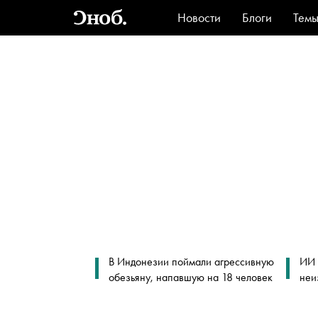
Новости
Блоги
Тем
Стиль
Ви
В Индонезии поймали агрессивную
ИИ 
обезьяну, напавшую на 18 человек
неи