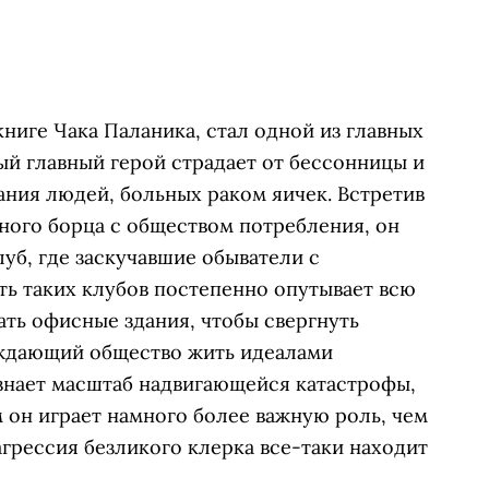
иге Чака Паланика, стал одной из главных
ый главный герой страдает от бессонницы и
ния людей, больных раком яичек. Встретив
ного борца с обществом потребления, он
уб, где заскучавшие обыватели с
ть таких клубов постепенно опутывает всю
вать офисные здания, чтобы свергнуть
уждающий общество жить идеалами
ознает масштаб надвигающейся катастрофы,
 он играет намного более важную роль, чем
агрессия безликого клерка все-таки находит