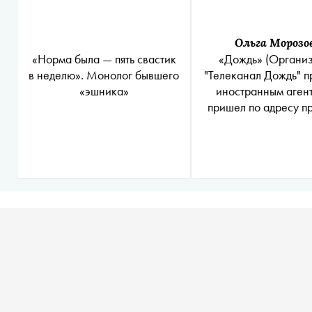
Ольга Морозо
«Норма была — пять свастик
«Дождь»
(Органи
в неделю». Монолог бывшего
"Телеканал Дождь" 
«эшника»
иностранным аген
пришел по адресу п
Александра Мишк
Корреспонденту отк
Мишкин, но дру