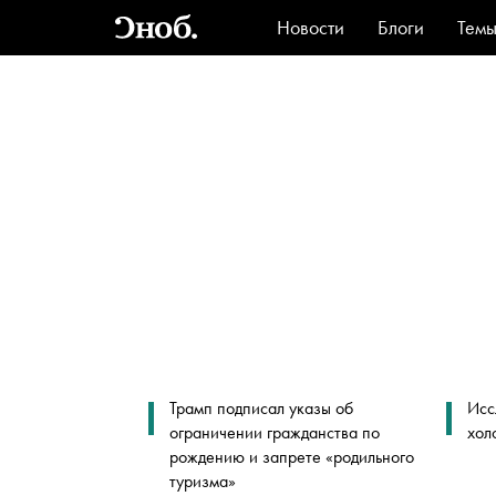
Новости
Блоги
Тем
Стиль
Ви
Трамп подписал указы об
Исс
ограничении гражданства по
хол
рождению и запрете «родильного
туризма»