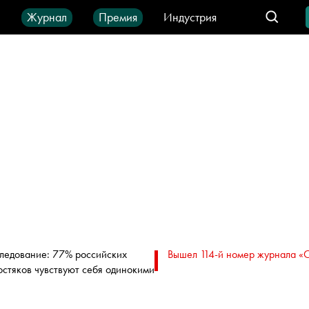
ы
Журнал
Премия
Индустрия
део
Город
IT-продукты
ледование: 77% российских
Вышел 114-й номер журнала «
остяков чувствуют себя одинокими