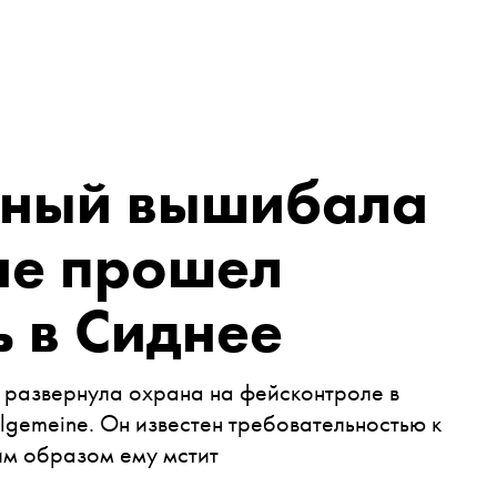
тный вышибала
не прошел
 в Сиднее
 развернула охрана на фейсконтроле в
lgemeine. Он известен требовательностью к
ким образом ему мстит