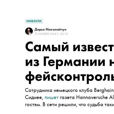
НОВОСТИ
Дарья Миколайчук
13 НОЯБРЯ 2018 Г., 00:10
Самый извес
из Германии 
фейсконтроль
Сотрудника немецкого клуба Berghain
Сиднее,
пишет
газета Hannoversche Al
гостям. В сети решили, что судьба та