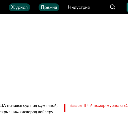
ы
Журнал
Премия
Индустрия
део
Город
IT-продукты
ША начался суд над мужчиной,
Вышел 114-й номер журнала «
екрывшим кислород дайверу