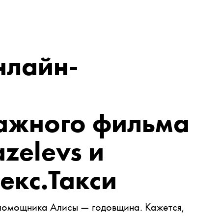
нлайн-
ажного фильма
zelevs и
екс.Такси
 помощника Алисы — годовщина. Кажется,