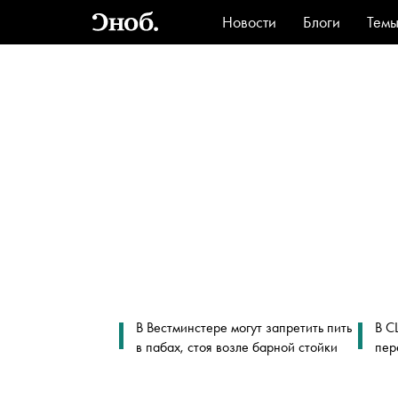
Новости
Блоги
Тем
Стиль
Ви
В Вестминстере могут запретить пить
В С
в пабах, стоя возле барной стойки
пер