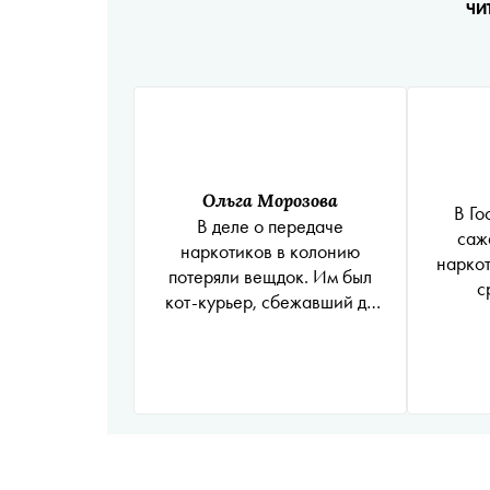
ЧИ
Ольга Морозова
В Го
В деле о передаче
саж
наркотиков в колонию
наркот
потеряли вещдок. Им был
с
кот-курьер, сбежавший до
суда