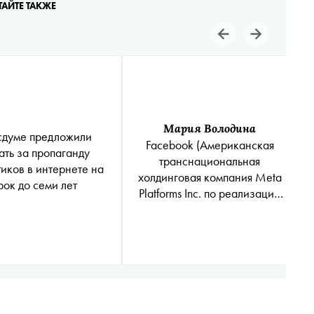
ТАЙТЕ ТАКЖЕ
Мария Володина
сдуме предложили
Facebook
(Американская
ать за пропаганду
транснациональная
иков в интернете на
холдинговая компания Meta
рок до семи лет
Platforms Inc. по реализации
продуктов ‒ социальных
сетей Facebook и Instagram
запрещена на территории
России
*
)
объявила о
блокировке 200 аккаунтов,
которые вмешивались в
политику Африки. Их