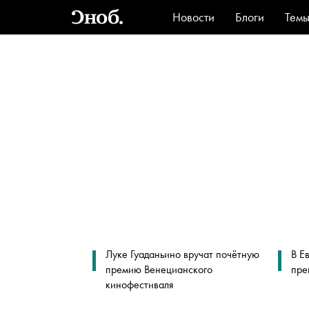
Новости
Блоги
Тем
Стиль
Ви
Луке Гуаданьино вручат почётную
В Е
премию Венецианского
пре
кинофестиваля