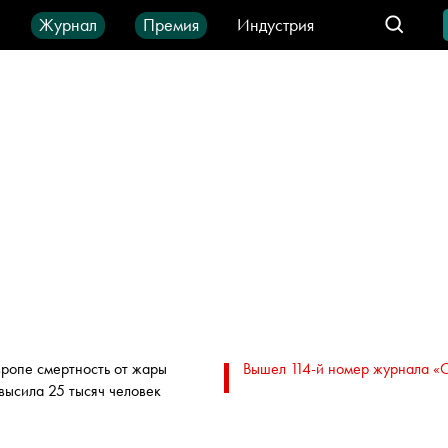
ы
Журнал
Премия
Индустрия
део
Город
IT-продукты
вропе смертность от жары
Вышел 114-й номер журнала «
высила 25 тысяч человек