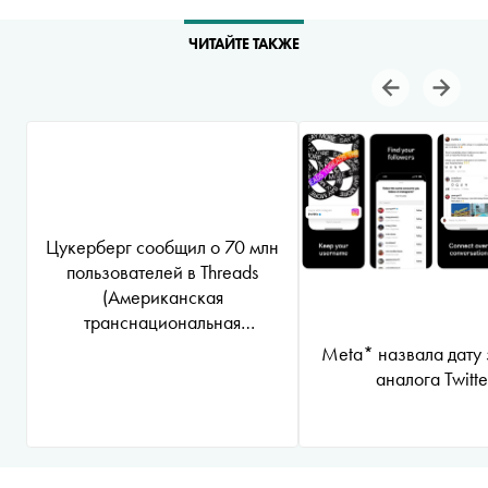
ЧИТАЙТЕ ТАКЖЕ
Цукерберг сообщил о 70 млн
пользователей в
Threads
(Американская
транснациональная
холдинговая компания Meta
Meta* назвала дату 
Platforms Inc. по реализации
аналога Twitte
продуктов ‒ социальных
сетей Facebook и Instagram
запрещена на территории
России
*
)