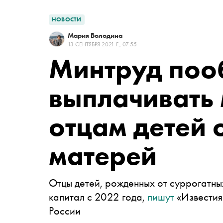
НОВОСТИ
Мария Володина
13 СЕНТЯБРЯ 2021 Г., 07:55
Минтруд поо
выплачивать
отцам детей 
матерей
Отцы детей, рожденных от суррогатны
капитал с 2022 года,
пишут
«Известия
России