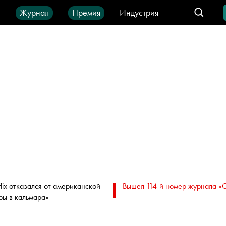
ы
Журнал
Премия
Индустрия
део
Город
IT-продукты
flix отказался от американской
Вышел 114-й номер журнала «
ры в кальмара»