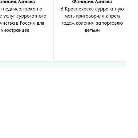
атима Алиева
Фатима Алиева
н подписал закон о
В Красноярске суррогатную
е услуг суррогатного
мать приговорили к трем
инства в России для
годам колонии за торговлю
иностранцев
детьми