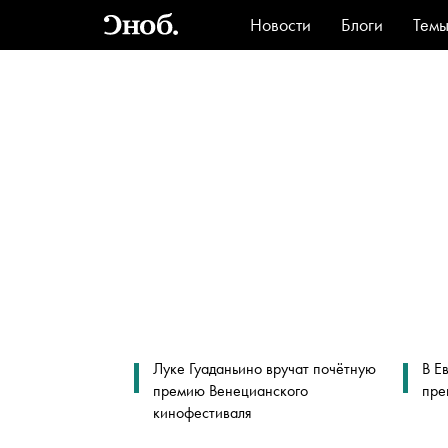
Новости
Блоги
Тем
Стиль
Ви
Луке Гуаданьино вручат почётную
В Е
премию Венецианского
пре
кинофестиваля