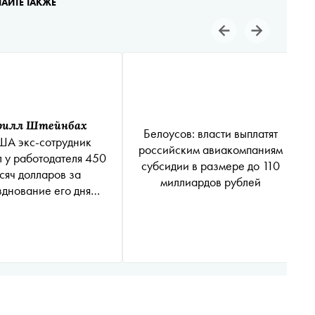
ТАЙТЕ ТАКЖЕ
рилл Штейнбах
Белоусов: власти выплатят
ША экс-сотрудник
российским авиакомпаниям
л у работодателя 450
субсидии в размере до 110
сяч долларов за
миллиардов рублей
зднование его дня
рождения