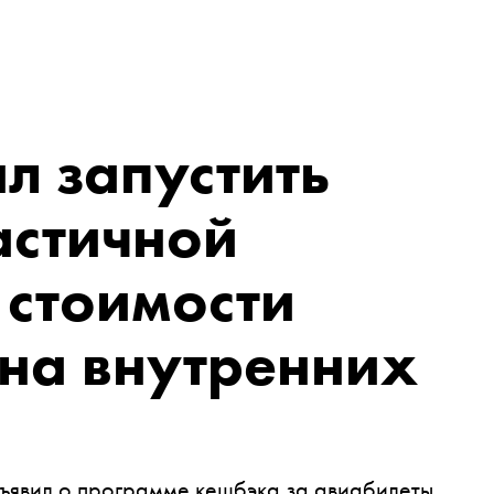
л запустить
астичной
 стоимости
на внутренних
ъявил о программе кешбэка за авиабилеты