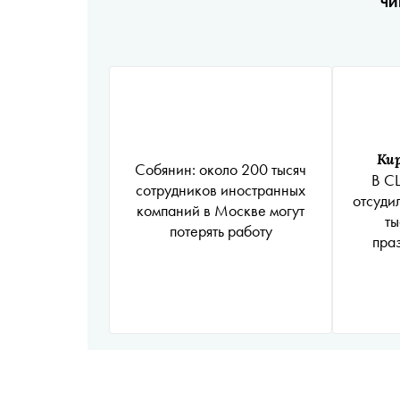
ЧИ
Ки
Собянин: около 200 тысяч
В С
сотрудников иностранных
отсуди
компаний в Москве могут
ты
потерять работу
пра