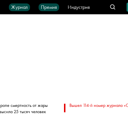
ы
Журнал
Премия
Индустрия
део
Город
IT-продукты
вропе смертность от жары
Вышел 114-й номер журнала «
высила 25 тысяч человек