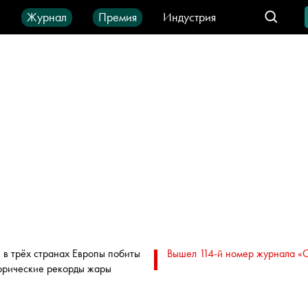
ы
Журнал
Премия
Индустрия
део
Город
IT-продукты
 в трёх странах Европы побиты
Вышел 114-й номер журнала «
орические рекорды жары