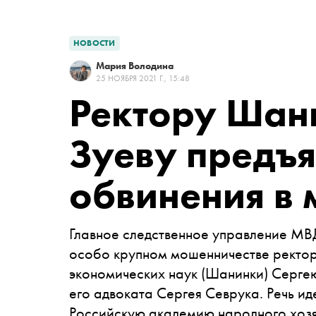
НОВОСТИ
Мария Володина
25 НОЯБРЯ 2021 Г., 15:48
Ректору Шан
Зуеву предъ
обвинения в
Главное следственное управление МВ
особо крупном мошенничестве ректо
экономических наук (Шанинки) Серге
его адвоката Сергея Севрука. Речь ид
Российскую академию народного хозя