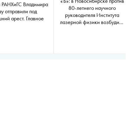
«Ъ»: в Новосибирске против
а РАНХиГС Владимира
80-летнего научного
у отправили под
руководителя Института
ний арест. Главное
лазерной физики возбудили
дело о мошенничестве