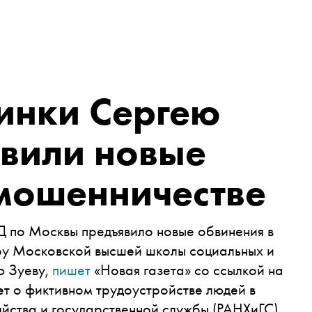
инки Сергею
явили новые
 мошенничестве
Д по Москвы предъявило новые обвинения в
ру Московской высшей школы социальных и
ю Зуеву,
пишет
«Новая газета» со ссылкой на
ет о фиктивном трудоустройстве людей в
йства и государственной службы (РАНХиГС)