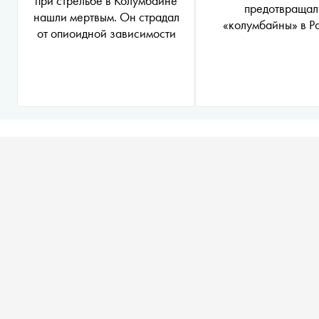
при стрельбе в Колумбайне
предотвращал
нашли мертвым. Он страдал
«колумбайны‎»‎ в Р
от опиоидной зависимости